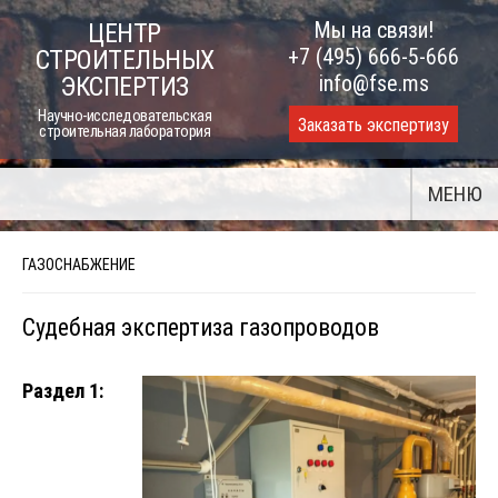
Skip
Мы на связи!
ЦЕНТР
to
+7 (495) 666-5-666
СТРОИТЕЛЬНЫХ
content
info@fse.ms
ЭКСПЕРТИЗ
Научно-исследовательская
Заказать экспертизу
строительная лаборатория
МЕНЮ
ГАЗОСНАБЖЕНИЕ
Судебная экспертиза газопроводов
Раздел 1: