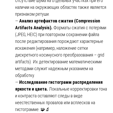
Отсутствие шума на отдельных участках при его
наличии на окружающих областях также является
признаком ретуши.
—
Анализ артефактов сжатия (Compression
Artifacts Analysis).
Форматы сжатия с потерями
(JPEG, HEIC) при повторном сохранении файла
после редактирования порождают характерные
искажения (например, наложение сетки
дискретного косинусного преобразования – grid
artifacts). Их детектирование математическими
методами служит надежным указанием на
обработку.
—
Исследование гистограмм распределения
яркости и цвета.
Локальные корректировки тона
и контраста оставляют следы в виде
неестественных провалов или всплесков на
гистограмме. 🧩🔬