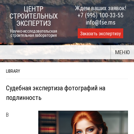
Skip
Ждем ваших заявок!
ЦЕНТР
to
+7 (995) 100-33-55
СТРОИТЕЛЬНЫХ
content
info@fse.ms
ЭКСПЕРТИЗ
Научно-исследовательская
Заказать экспертизу
строительная лаборатория
МЕНЮ
LIBRARY
Судебная экспертиза фотографий на
подлинность
В