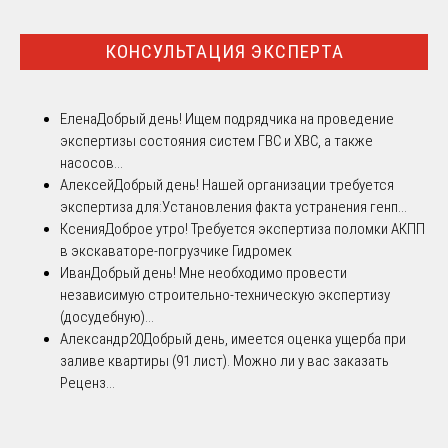
КОНСУЛЬТАЦИЯ ЭКСПЕРТА
Елена
Добрый день! Ищем подрядчика на проведение
экспертизы состояния систем ГВС и ХВС, а также
насосов...
Алексей
Добрый день! Нашей организации требуется
экспертиза для:Установления факта устранения генп...
Ксения
Доброе утро! Требуется экспертиза поломки АКПП
в экскаваторе-погрузчике Гидромек
Иван
Добрый день! Мне необходимо провести
независимую строительно-техническую экспертизу
(досудебную)...
Александр20
Добрый день, имеется оценка ущерба при
заливе квартиры (91 лист). Можно ли у вас заказать
Реценз...