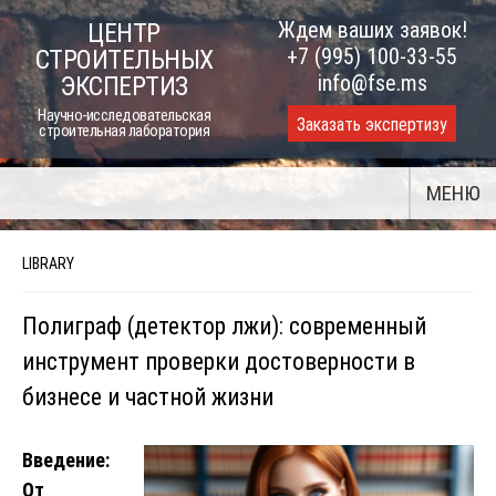
Skip
Ждем ваших заявок!
ЦЕНТР
to
+7 (995) 100-33-55
СТРОИТЕЛЬНЫХ
content
info@fse.ms
ЭКСПЕРТИЗ
Научно-исследовательская
Заказать экспертизу
строительная лаборатория
МЕНЮ
LIBRARY
Полиграф (детектор лжи): современный
инструмент проверки достоверности в
бизнесе и частной жизни
Введение:
От