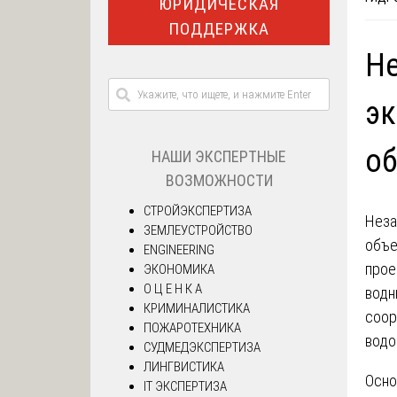
ЮРИДИЧЕСКАЯ
ПОДДЕРЖКА
Не
эк
об
НАШИ ЭКСПЕРТНЫЕ
ВОЗМОЖНОСТИ
СТРОЙЭКСПЕРТИЗА
Неза
ЗЕМЛЕУСТРОЙСТВО
объе
ENGINEERING
прое
ЭКОНОМИКА
О Ц Е Н К А
водн
КРИМИНАЛИСТИКА
соор
ПОЖАРОТЕХНИКА
водо
СУДМЕДЭКСПЕРТИЗА
ЛИНГВИСТИКА
Осно
IT ЭКСПЕРТИЗА