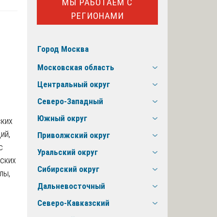
МЫ РАБОТАЕМ С
РЕГИОНАМИ
Город Москва
Московская область
Центральный округ
Северо-Западный
Южный округ
ских
ий,
Приволжский округ
с
Уральский округ
еских
Сибирский округ
лы,
Дальневосточный
Северо-Кавказский