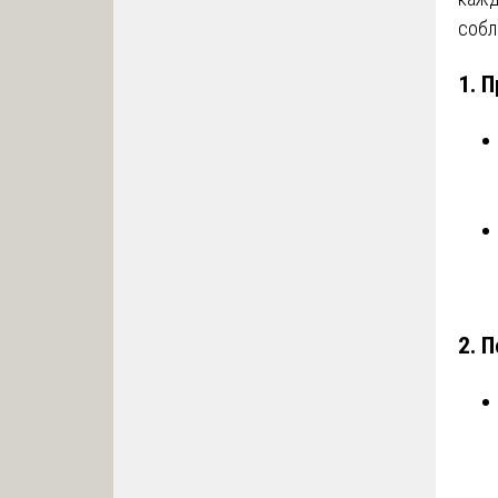
собл
1.
П
2.
П