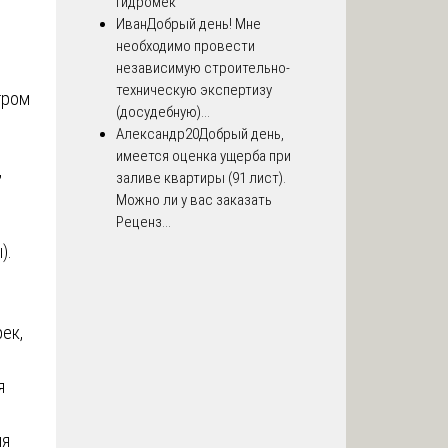
Гидромек
Иван
Добрый день! Мне
необходимо провести
независимую строительно-
техническую экспертизу
тром
(досудебную)...
Александр20
Добрый день,
имеется оценка ущерба при
,
заливе квартиры (91 лист).
Можно ли у вас заказать
Реценз...
).
ек,
я
ня