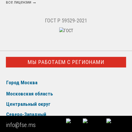
все лицензии →
ГОСТ Р 59529-2021
МЫ РАБОТАЕМ С РЕГИОНАМИ
Город Москва
Московская область
Центральный округ
Северо-Западный
info@fse.ms
Южный округ