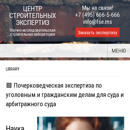
Skip
Мы на связи!
ЦЕНТР
to
+7 (495) 666-5-666
СТРОИТЕЛЬНЫХ
content
info@fse.ms
ЭКСПЕРТИЗ
Научно-исследовательская
Заказать экспертизу
строительная лаборатория
МЕНЮ
LIBRARY
🟩 Почерковедческая экспертиза по
уголовным и гражданским делам для суда и
арбитражного суда
Наука,