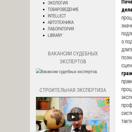
Поче
ЭКОЛОГИЯ
дела
ТОВАРОВЕДЕНИЕ
INTELLECT
проц
АВТОТЕХНИКА
знач
ЛАБОРАТОРИЯ
подл
LIBRARY
о по
длит
ВАКАНСИИ СУДЕБНЫХ
позн
ЭКСПЕРТОВ
сцен
граж
прав
проц
СТРОИТЕЛЬНАЯ ЭКСПЕРТИЗА
эксп
проф
сист
такт