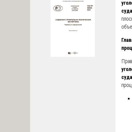
угол
суд
плос
объе
Глав
проц
Прав
угол
суд
проц