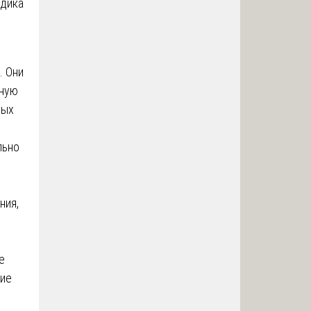
одика
. Они
ьную
вых
льно
ния,
е
ние