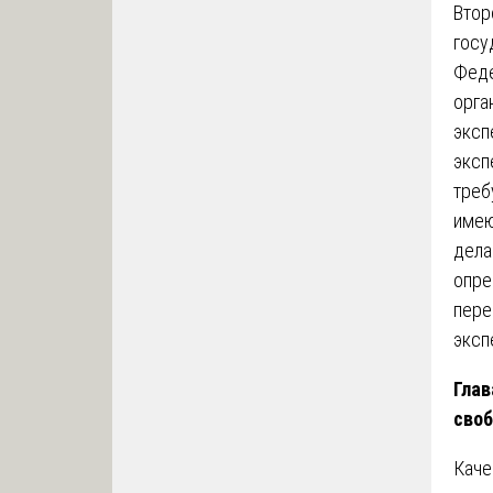
Втор
госу
Феде
орга
эксп
эксп
треб
имею
дела
опре
пере
эксп
Глав
своб
Каче