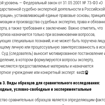
ой уровень — Федеральный закон от 31.05.2001 № 73-ФЗ «О
дарственной судебно-экспертной деятельности в Российской
рации», устанавливающий единые правовые основы, принци
низации и производства судебных экспертиз, права и обязанн
ерта, а также требования к заключению. Важно отметить, что
ертиза назначается только при возникновении вопросов,
ующих специальных познаний, и не может быть поручена лицу
щему личную или процессуальную заинтересованность в ис
. Суд (следователь) выносит мотивированное постановление 
деление, в котором формулируются вопросы эксперту,
числяются предоставляемые материалы и назначается
ертное учреждение или конкретный эксперт. 📜⚖️🔏
а 3. Виды образцов для сравнительного исследования:
одные, условно-свободные и экспериментальные
ство сравнительных образцов является определяющим факт