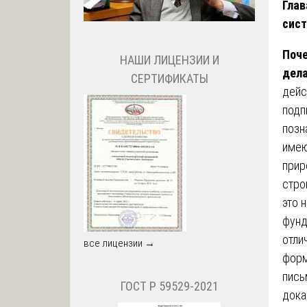
Глав
сист
Поче
НАШИ ЛИЦЕНЗИИ И
дела
СЕРТИФИКАТЫ
дейс
подп
позн
имею
прир
стро
это 
фунд
отли
все лицензии →
форм
пись
ГОСТ Р 59529-2021
дока