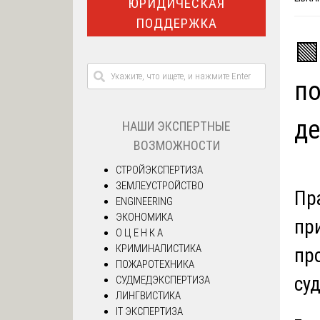
ЮРИДИЧЕСКАЯ
ПОДДЕРЖКА
🟩
по
де
НАШИ ЭКСПЕРТНЫЕ
ВОЗМОЖНОСТИ
СТРОЙЭКСПЕРТИЗА
ЗЕМЛЕУСТРОЙСТВО
Пр
ENGINEERING
ЭКОНОМИКА
пр
О Ц Е Н К А
КРИМИНАЛИСТИКА
пр
ПОЖАРОТЕХНИКА
су
СУДМЕДЭКСПЕРТИЗА
ЛИНГВИСТИКА
IT ЭКСПЕРТИЗА