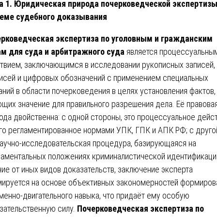
а 1. Юридическая природа почерковедческой экспертизы
еме судебного доказывания
рковедческая экспертиза по уголовным и гражданским
м для суда и арбитражного суда
является процессуальны
твием, заключающимся в исследовании рукописных записей,
исей и цифровых обозначений с применением специальных
аний в области почерковедения в целях установления фактов,
щих значение для правильного разрешения дела. Её правова
ода двойственна: с одной стороны, это процессуальное дейст
го регламентированное нормами УПК, ГПК и АПК РФ; с друго
научно-исследовательская процедура, базирующаяся на
аментальных положениях криминалистической идентификации
чие от иных видов доказательств, заключение эксперта
ируется на основе объективных закономерностей формиров
менно-двигательного навыка, что придаёт ему особую
зательственную силу.
Почерковедческая экспертиза по