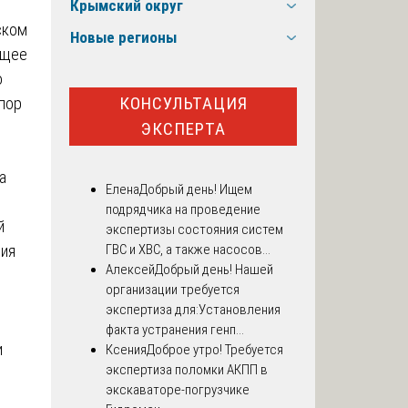
Крымский округ
ском
Новые регионы
ющее
о
КОНСУЛЬТАЦИЯ
пор
ЭКСПЕРТА
а
Елена
Добрый день! Ищем
подрядчика на проведение
й
экспертизы состояния систем
ГВС и ХВС, а также насосов...
ния
Алексей
Добрый день! Нашей
организации требуется
экспертиза для:Установления
факта устранения генп...
и
Ксения
Доброе утро! Требуется
экспертиза поломки АКПП в
экскаваторе-погрузчике