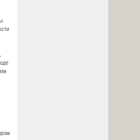
пы
ости
,
ходе
или
ором