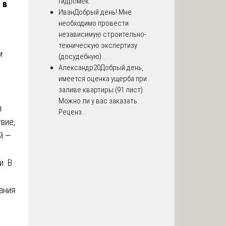
Гидромек
 в
Иван
Добрый день! Мне
необходимо провести
независимую строительно-
техническую экспертизу
м
(досудебную)...
Александр20
Добрый день,
имеется оценка ущерба при
заливе квартиры (91 лист).
Можно ли у вас заказать
я
Реценз...
вие,
й —
. В
ания