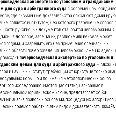
рковедческая экспертиза по уголовным и гражданским
м для суда и арбитражного суда
в современном юридиче
ессе, где письменные доказательства сохраняют доминиру
ение, является институтом, без которого разрешение споров 
инности рукописных документов становится невозможным. С
дписи на договоре, завещании, расписке или векселе может
ься годами, и разрешить его без применения специальных
аний в области почерковедения невозможно. Именно здесь н
у выходит
почерковедческая экспертиза по уголовным и
данским делам для суда и арбитражного суда
— сложны
овой и научный институт, требующий от юриста не только зна
ессуальных норм, но и понимания методологических основ
ертного исследования. Настоящая статья, написанная в
ессиональном юридическом ключе, представляет собой
емный анализ правовых оснований, процедурных алгоритмов 
ических приёмов работы с этим видом доказательств. ⚖️📜🔍