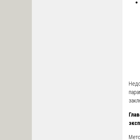
Недо
пара
закл
Глав
эксп
Мето