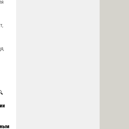
ля
т,
я,
и
🔍
дии
вным