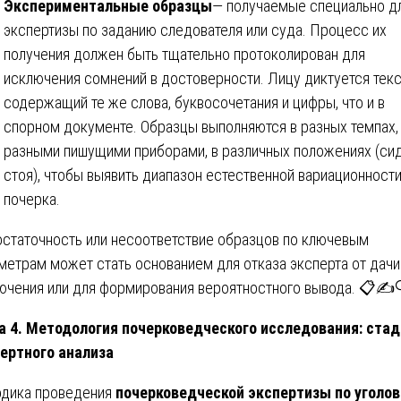
Экспериментальные образцы
— получаемые специально д
экспертизы по заданию следователя или суда. Процесс их
получения должен быть тщательно протоколирован для
исключения сомнений в достоверности. Лицу диктуется текс
содержащий те же слова, буквосочетания и цифры, что и в
спорном документе. Образцы выполняются в разных темпах,
разными пишущими приборами, в различных положениях (сид
стоя), чтобы выявить диапазон естественной вариационност
почерка.
статочность или несоответствие образцов по ключевым
метрам может стать основанием для отказа эксперта от дачи
ючения или для формирования вероятностного вывода. 📋✍️
а 4. Методология почерковедческого исследования: ста
ертного анализа
дика проведения
почерковедческой экспертизы по уголо