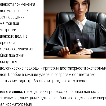
енности применения
дов установления
ости создания
ментов при
мотрении
данских дел. На
ере пяти
ктерных случаев из
бной практики
изируются
дологические подходы и критерии достоверности экспертны
дов. Особое внимание уделено вопросам соответствия
ертных методик требованиям гражданского процесса.
евые слова:
гражданский процесс, экспертиза давности,
зательства, завещание, договор займа, наследственные спор
вая хроматография.