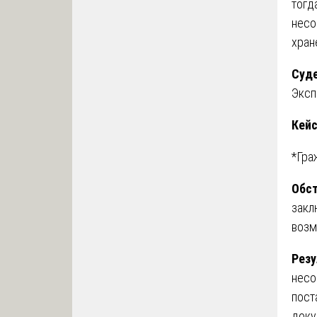
тогд
несо
хран
Суде
Эксп
Кейс
*Гра
Обст
закл
возм
Резу
несо
пост
доку