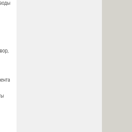
оводы
вор,
мента
ты