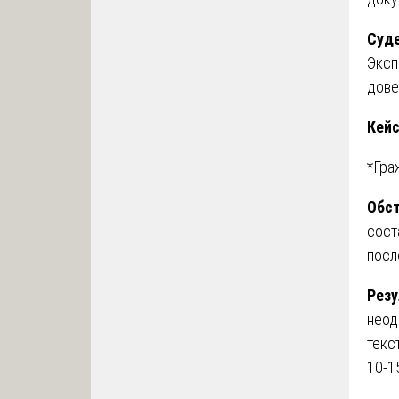
Суде
Эксп
дове
Кейс
*Гра
Обст
сост
посл
Резу
неод
текс
10-1