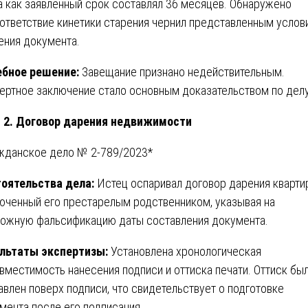
а как заявленный срок составлял 36 месяцев. Обнаружено
ответствие кинетики старения чернил представленным услов
ения документа.
бное решение:
Завещание признано недействительным.
ертное заключение стало основным доказательством по делу
 2. Договор дарения недвижимости
жданское дело № 2-789/2023*
оятельства дела:
Истец оспаривал договор дарения кварти
юченный его престарелым родственником, указывая на
ожную фальсификацию даты составления документа.
льтаты экспертизы:
Установлена хронологическая
вместимость нанесения подписи и оттиска печати. Оттиск бы
авлен поверх подписи, что свидетельствует о подготовке
мента после его подписания.