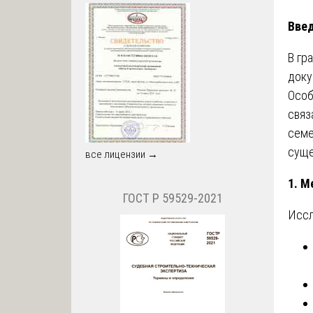
Вве
В гр
доку
Особ
связ
семе
суще
все лицензии →
1. М
ГОСТ Р 59529-2021
Иссл