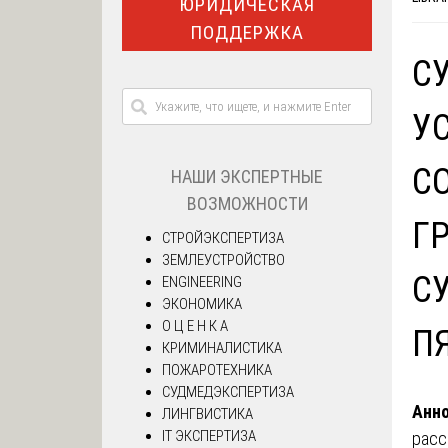
ЮРИДИЧЕСКАЯ
ПОДДЕРЖКА
С
У
С
НАШИ ЭКСПЕРТНЫЕ
ВОЗМОЖНОСТИ
Г
СТРОЙЭКСПЕРТИЗА
ЗЕМЛЕУСТРОЙСТВО
С
ENGINEERING
ЭКОНОМИКА
О Ц Е Н К А
П
КРИМИНАЛИСТИКА
ПОЖАРОТЕХНИКА
СУДМЕДЭКСПЕРТИЗА
Анно
ЛИНГВИСТИКА
IT ЭКСПЕРТИЗА
расс