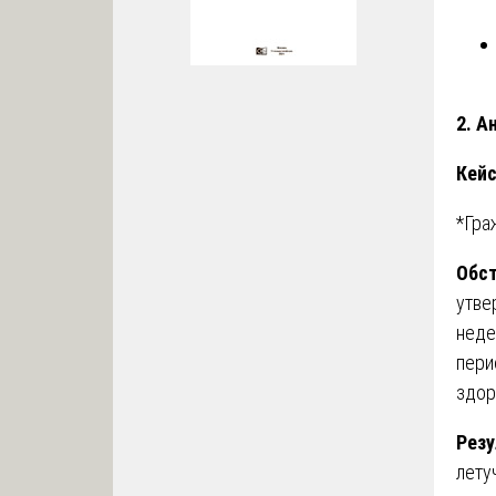
2. А
Кейс
*Гра
Обст
утве
неде
пери
здор
Резу
лету