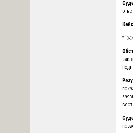
Суде
отве
Кейс
*Гра
Обст
закл
подп
Резу
пока
заяв
соот
Суде
позв