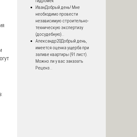
Гидромек
Иван
Добрый день! Мне
необходимо провести
независимую строительно-
ия
техническую экспертизу
(досудебную)...
Александр20
Добрый день,
имеется оценка ущерба при
и
заливе квартиры (91 лист).
огут
Можно ли у вас заказать
Реценз...
: