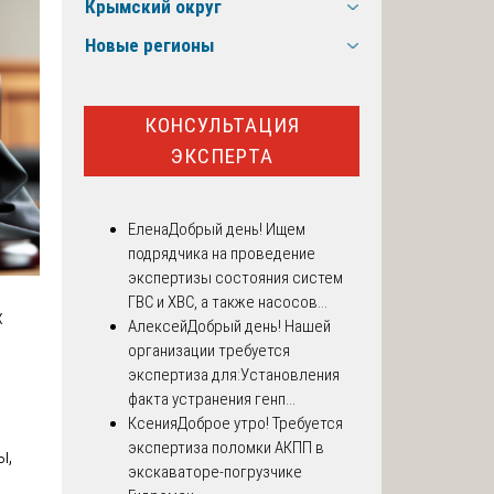
Крымский округ
Новые регионы
КОНСУЛЬТАЦИЯ
ЭКСПЕРТА
Елена
Добрый день! Ищем
подрядчика на проведение
экспертизы состояния систем
ГВС и ХВС, а также насосов...
х
Алексей
Добрый день! Нашей
организации требуется
экспертиза для:Установления
факта устранения генп...
Ксения
Доброе утро! Требуется
экспертиза поломки АКПП в
ы,
экскаваторе-погрузчике