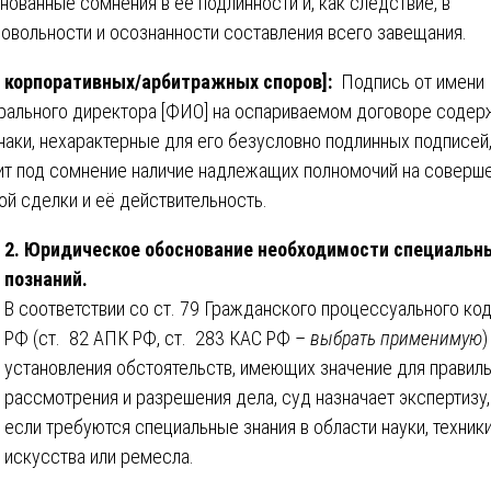
нованные сомнения в её подлинности и, как следствие, в
овольности и осознанности составления всего завещания.
 корпоративных/арбитражных споров]:
Подпись от имени
рального директора [ФИО] на оспариваемом договоре содер
наки, нехарактерные для его безусловно подлинных подписей,
ит под сомнение наличие надлежащих полномочий на соверш
ой сделки и её действительность.
2. Юридическое обоснование необходимости специальн
познаний.
В соответствии со ст. 79 Гражданского процессуального ко
РФ (ст. 82 АПК РФ, ст. 283 КАС РФ –
выбрать применимую
)
установления обстоятельств, имеющих значение для правил
рассмотрения и разрешения дела, суд назначает экспертизу,
если требуются специальные знания в области науки, техники
искусства или ремесла.