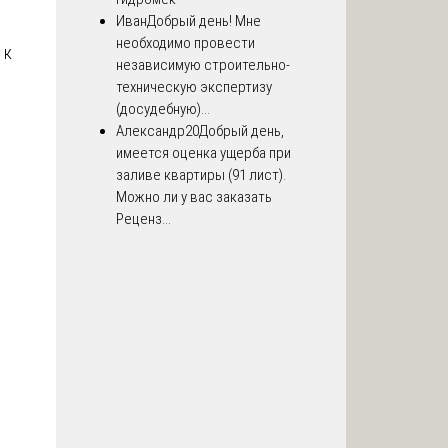
Иван
Добрый день! Мне
необходимо провести
 к
независимую строительно-
техническую экспертизу
(досудебную)...
Александр20
Добрый день,
имеется оценка ущерба при
заливе квартиры (91 лист).
Можно ли у вас заказать
Реценз...
–