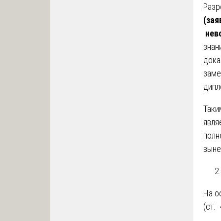
Разр
(зая
нев
знан
дока
заме
дипл
Таки
явля
полн
выне
На о
(ст.