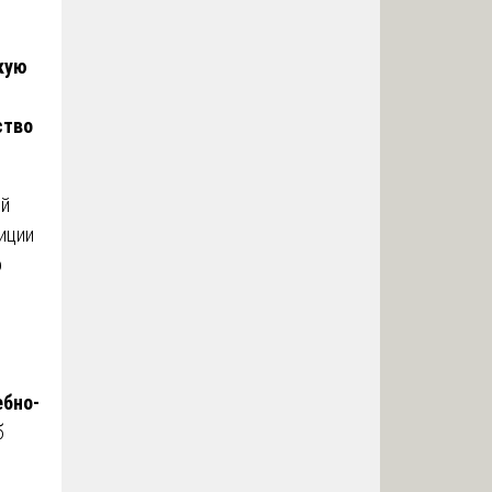
кую
ство
ий
иции
о
ебно-
б