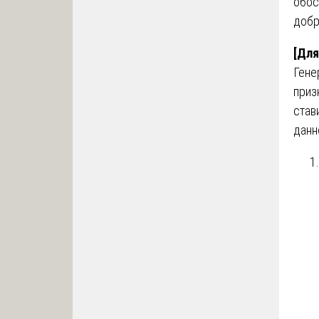
обос
добр
[Для
Гене
приз
став
данн