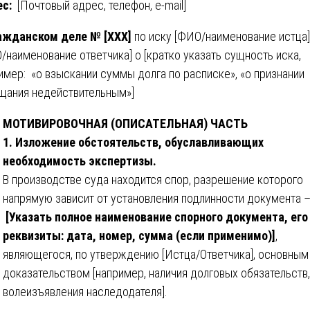
ес:
[Почтовый адрес, телефон, e-mail]
ажданском деле № [XXX]
по иску [ФИО/наименование истца]
/наименование ответчика] о [кратко указать сущность иска,
имер: «о взыскании суммы долга по расписке», «о признании
щания недействительным»]
МОТИВИРОВОЧНАЯ (ОПИСАТЕЛЬНАЯ) ЧАСТЬ
1. Изложение обстоятельств, обуславливающих
необходимость экспертизы.
В производстве суда находится спор, разрешение которого
напрямую зависит от установления подлинности документа 
[Указать полное наименование спорного документа, его
реквизиты: дата, номер, сумма (если применимо)]
,
являющегося, по утверждению [Истца/Ответчика], основным
доказательством [например, наличия долговых обязательств,
волеизъявления наследодателя].