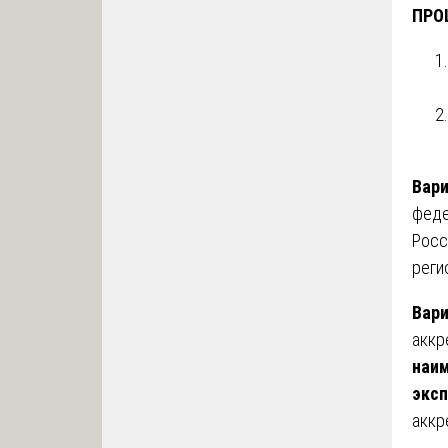
ПРО
Вари
феде
Росс
реги
Вари
аккр
наим
эксп
аккр