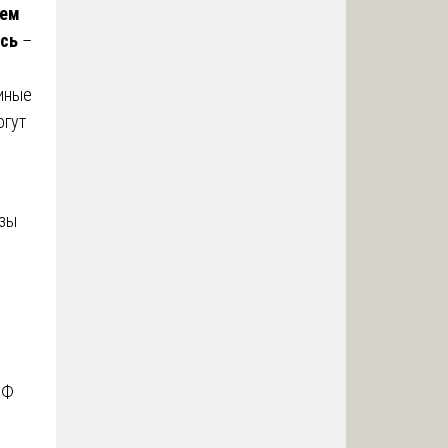
ем
ись
–
 иные
огут
изы
РФ