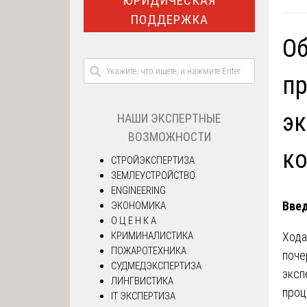
ЮРИДИЧЕСКАЯ
ПОДДЕРЖКА
Об
пр
эк
НАШИ ЭКСПЕРТНЫЕ
ВОЗМОЖНОСТИ
к
СТРОЙЭКСПЕРТИЗА
ЗЕМЛЕУСТРОЙСТВО
ENGINEERING
Вве
ЭКОНОМИКА
О Ц Е Н К А
Хода
КРИМИНАЛИСТИКА
ПОЖАРОТЕХНИКА
поче
СУДМЕДЭКСПЕРТИЗА
эксп
ЛИНГВИСТИКА
проц
IT ЭКСПЕРТИЗА