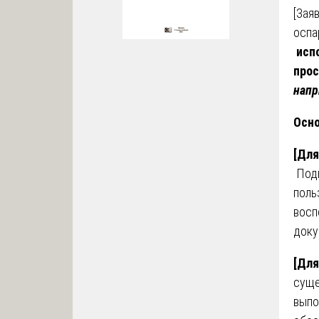
[Зая
оспа
исп
прос
напр
Осно
[Для
Подп
поль
восп
доку
[Для
суще
выпо