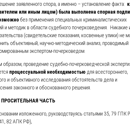
ешение заявленного спора, а именно – установление факта:
к
вителем или иным лицом) была выполнена спорная подп
озможно
без применения специальных криминалистических
ий и методик в области судебного почерковедения. Никакие
зательства (свидетельские показания, косвенные улики) не м
нить объективный, научно-методический анализ, проводимый
омированным экспертом-почерковедом.
м образом, проведение судебно-почерковедческой эксперт
ется
процессуальной необходимостью
для всестороннего,
ого и объективного исследования обстоятельств дела и
сения законного и обоснованного решения.
ПРОСИТЕЛЬНАЯ ЧАСТЬ
сновании изложенного, руководствуясь статьями 35, 79 ГПК 
 41, 82 АПК РФ),