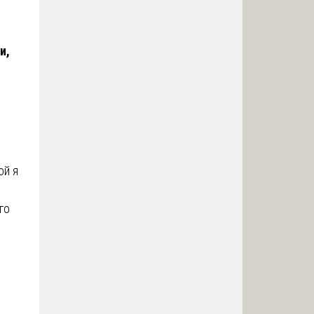
и,
ой я
го