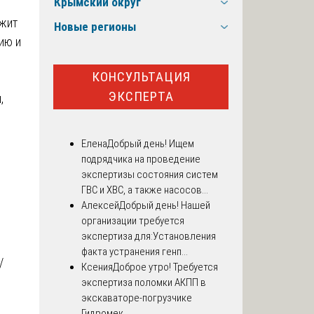
Крымский округ
жит
Новые регионы
ию и
КОНСУЛЬТАЦИЯ
ЭКСПЕРТА
,
Елена
Добрый день! Ищем
подрядчика на проведение
экспертизы состояния систем
ГВС и ХВС, а также насосов...
Алексей
Добрый день! Нашей
организации требуется
экспертиза для:Установления
факта устранения генп...
/
Ксения
Доброе утро! Требуется
экспертиза поломки АКПП в
экскаваторе-погрузчике
Гидромек