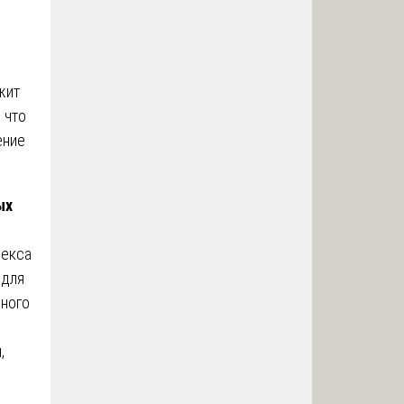
жит
 что
ение
ых
декса
 для
ьного
,