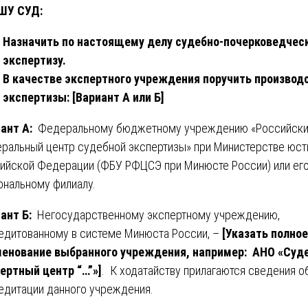
ШУ СУД:
Назначить по настоящему делу судебно-почерковедчес
экспертизу.
В качестве экспертного учреждения поручить производ
экспертизы:
[Вариант А или Б]
ант А:
Федеральному бюджетному учреждению «Российск
ральный центр судебной экспертизы» при Министерстве юст
ийской Федерации (ФБУ РФЦСЭ при Минюсте России) или ег
ональному филиалу.
ант Б:
Негосударственному экспертному учреждению,
едитованному в системе Минюста России, –
[Указать полное
енование выбранного учреждения, например: АНО «Суд
ертный центр “…”»]
. К ходатайству прилагаются сведения о
едитации данного учреждения.