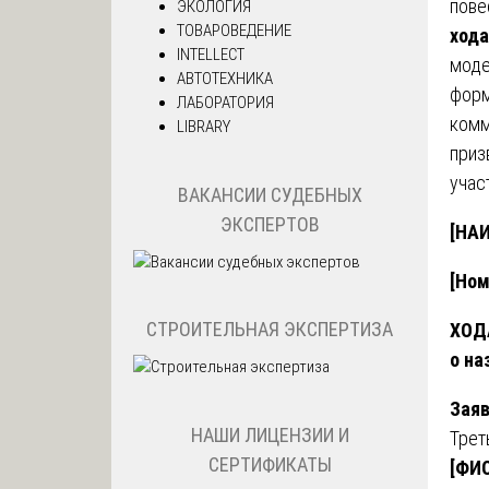
пове
ЭКОЛОГИЯ
ТОВАРОВЕДЕНИЕ
хода
INTELLECT
моде
АВТОТЕХНИКА
форм
ЛАБОРАТОРИЯ
комм
LIBRARY
приз
учас
ВАКАНСИИ СУДЕБНЫХ
ЭКСПЕРТОВ
[НА
[Ном
СТРОИТЕЛЬНАЯ ЭКСПЕРТИЗА
ХОД
о на
Заяв
НАШИ ЛИЦЕНЗИИ И
Трет
СЕРТИФИКАТЫ
[ФИО