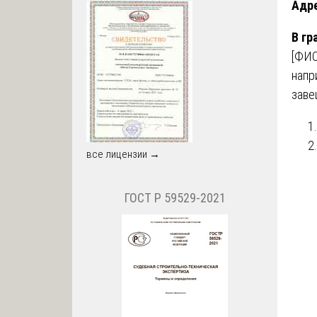
Адр
В гр
[ФИО
напр
заве
все лицензии →
ГОСТ Р 59529-2021