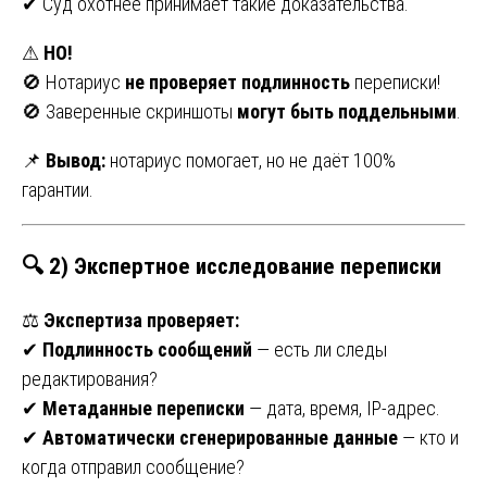
✔ Суд охотнее принимает такие доказательства.
⚠
НО!
🚫 Нотариус
не проверяет подлинность
переписки!
🚫 Заверенные скриншоты
могут быть поддельными
.
📌
Вывод:
нотариус помогает, но не даёт 100%
гарантии.
🔍 2) Экспертное исследование переписки
⚖
Экспертиза проверяет:
✔
Подлинность сообщений
— есть ли следы
редактирования?
✔
Метаданные переписки
— дата, время, IP-адрес.
✔
Автоматически сгенерированные данные
— кто и
когда отправил сообщение?