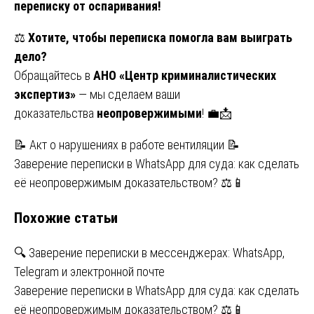
переписку от оспаривания!
⚖
Хотите, чтобы переписка помогла вам выиграть
дело?
Обращайтесь в
АНО «Центр криминалистических
экспертиз»
— мы сделаем ваши
доказательства
неопровержимыми
! 💼📩
Навигация
📝 Акт о нарушениях в работе вентиляции 📝
Заверение переписки в WhatsApp для суда: как сделать
по
её неопровержимым доказательством? ⚖️📱
записям
Похожие статьи
🔍 Заверение переписки в мессенджерах: WhatsApp,
Telegram и электронной почте
Заверение переписки в WhatsApp для суда: как сделать
её неопровержимым доказательством? ⚖️📱