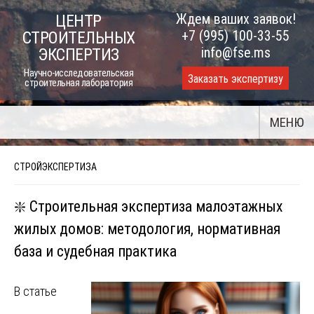
Skip
Ждем ваших заявок!
ЦЕНТР
to
+7 (995) 100-33-55
СТРОИТЕЛЬНЫХ
content
info@fse.ms
ЭКСПЕРТИЗ
Научно-исследовательская
Заказать экспертизу
строительная лаборатория
МЕНЮ
СТРОЙЭКСПЕРТИЗА
❇️ Строительная экспертиза малоэтажных
жилых домов: методология, нормативная
база и судебная практика
В статье