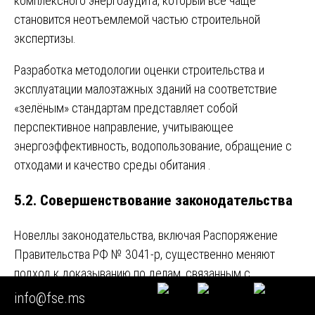
комплексного энергоаудита, который всё чаще
становится неотъемлемой частью строительной
экспертизы.
Разработка методологии оценки строительства и
эксплуатации малоэтажных зданий на соответствие
«зелёным» стандартам представляет собой
перспективное направление, учитывающее
энергоэффективность, водопользование, обращение с
отходами и качество среды обитания
.
5.2. Совершенствование законодательства
Новеллы законодательства, включая Распоряжение
Правительства РФ № 3041-р, существенно меняют
подход к доказыванию по делам, связанным с
самовольным строительством. Верховный Суд РФ в
info@fse.ms
Определении № 18-КГ25-9-К4 от 11 марта 2025 года