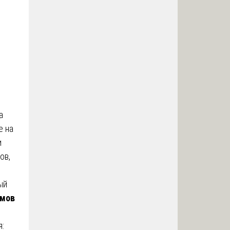
а
е на
и
ов,
ый
омов
: