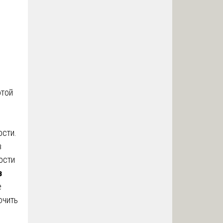
отой
ости.
в
ости
з
е
ючить