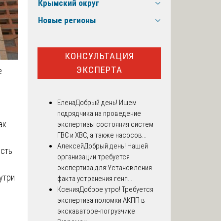
Крымский округ
Новые регионы
КОНСУЛЬТАЦИЯ
ЭКСПЕРТА
е
Елена
Добрый день! Ищем
подрядчика на проведение
ак
экспертизы состояния систем
ГВС и ХВС, а также насосов...
Алексей
Добрый день! Нашей
ость
организации требуется
экспертиза для:Установления
утри
факта устранения генп...
Ксения
Доброе утро! Требуется
экспертиза поломки АКПП в
экскаваторе-погрузчике