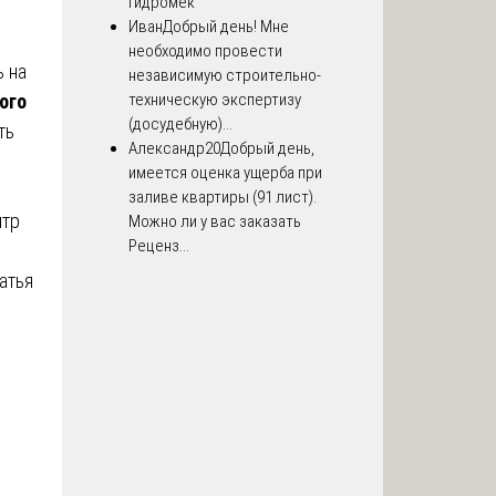
Гидромек
Иван
Добрый день! Мне
необходимо провести
ь на
независимую строительно-
ого
техническую экспертизу
(досудебную)...
ть
Александр20
Добрый день,
имеется оценка ущерба при
заливе квартиры (91 лист).
нтр
Можно ли у вас заказать
Реценз...
атья