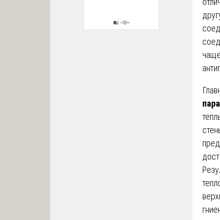
отли
друг
соед
соед
чаще
анти
Глав
пара
тепл
стен
пред
дост
Резу
тепл
верх
гние