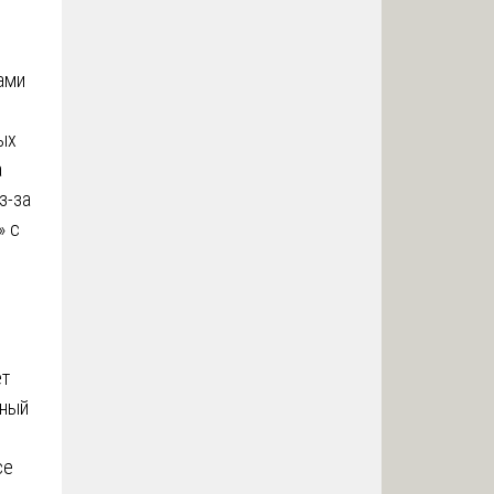
я
ами
ых
а
з-за
» с
.
ет
ьный
се