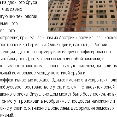
 из двойного бруса
на из самых
игующих технологий
еменного
вянного
строения, пришедшая к нам из Австрии и получившая широко
ространение в Германии, Финляндии и, наконец, в России.
трукция, где стена формируется из двух профилированных
ьев (или досок), соединенных между собой замками, с
ренним пространством, заполненным утеплителем, выглядит к
льный компромисс между эстетикой сруба и
оэффективностью каркаса. Однако именно эта «скрытая» пол
жбрусовое пространство с утеплителем — становится зоной
шенного риска. Визуально дом может быть безупречен, но вн
стен могут происходить необратимые процессы: намокание и
ание утеплителя, гниение древесины, деформация замковых
инений.