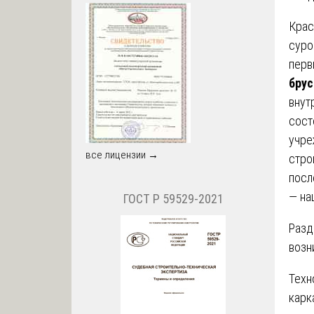
Крас
суро
перв
брус
внут
сост
учре
все лицензии →
стро
посл
— на
ГОСТ Р 59529-2021
Разд
возн
Техн
карк