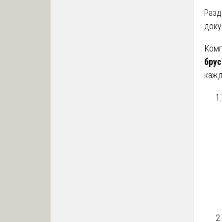
Разд
доку
Ком
брус
кажд