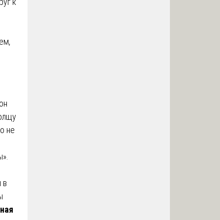
руг к
ем,
он
толщу
о не
ы».
 в
ы
ьная