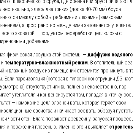
чие от классического сруба, где бревна или брус прилегают д
у вертикально, здесь два тонких (доска 40-70 мм) бруса
иняются между собой «гребнями» и «пазами» (замковым
инением), а пространство между ними заполняется утеплител
 всего эковатой — продуктом переработки целлюлозы с
пиреновыми добавками.
ная физическая ловушка этой системы —
диффузия водяного
и
температурно-влажностный режим
. В отопительный сез
ый и влажный воздух из помещений стремится проникнуть в 
ы. Если пароизоляция (которая в типовой конструкции ДБ част
усмотрена) отсутствует или выполнена некачественно, пар
игает утеплителя и конденсируется там, попадая в «точку рос
льтат — намокание целлюлозной ваты, которая теряет свои
оизоляционные свойства и начинает оседать, образуя пустоты
ней части стен. Влага поражает древесину, запуская процесс
ния и поражения плесенью. Именно это и выявляет
строител