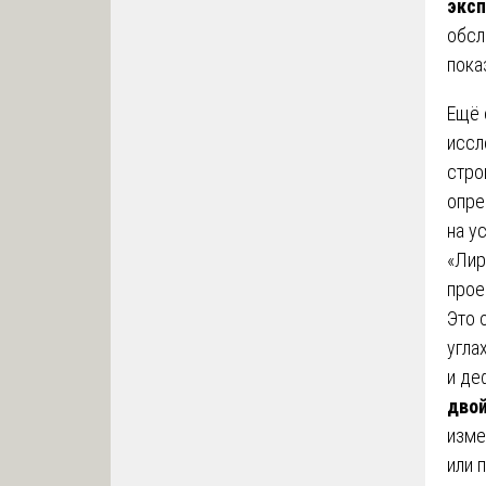
эксп
обсл
пока
Ещё 
иссл
стро
опре
на у
«Лир
прое
Это 
угла
и де
двой
изме
или 