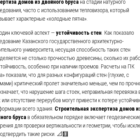
ертиза домов из двойного бруса
на стадии натурного
едования, часто с использованием тепловизора, который
зывает характерные «холодные пятна».
один ключевой аспект —
устойчивость стен
. Как показало
едование Казанского государственного архитектурно-
ительного университета, несущая способность таких стен
деляется не столько прочностью древесины, сколько их раб
стойчивость, особенно при наличии проемов. Расчеты на ПК
а» показали, что для разных конфигураций стен (глухие, с
мами) критический пролет значительно меньше, чем по прочн
означает, что нарушение шага стоек, неправильная перевязка 
х или отсутствие перерубов могут привести к потере устойчив
формации всего здания.
Строительная экспертиза домов и
ного бруса
в обязательном порядке включает геодезически
рения для проверки вертикальности и геометрии, чтобы искл
подтвердить такие риски. 📐🧮