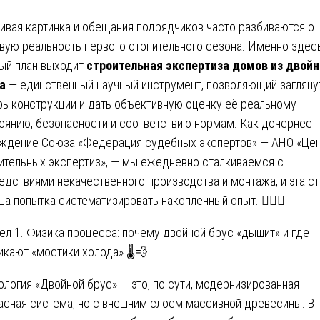
ивая картинка и обещания подрядчиков часто разбиваются о
вую реальность первого отопительного сезона. Именно здес
ый план выходит
строительная экспертиза домов из двойн
а
— единственный научный инструмент, позволяющий загляну
рь конструкции и дать объективную оценку её реальному
оянию, безопасности и соответствию нормам. Как дочернее
ждение Союза «Федерация судебных экспертов» — АНО «Це
ительных экспертиз», — мы ежедневно сталкиваемся с
едствиями некачественного производства и монтажа, и эта ст
ша попытка систематизировать накопленный опыт. 🕵️‍♂️🔬
ел 1. Физика процесса: почему двойной брус «дышит» и где
икают «мостики холода» 🌡️💨
ология «Двойной брус» — это, по сути, модернизированная
асная система, но с внешним слоем массивной древесины. В