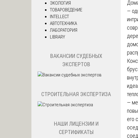
Дома
ЭКОЛОГИЯ
ТОВАРОВЕДЕНИЕ
— од
INTELLECT
интр
АВТОТЕХНИКА
совр
ЛАБОРАТОРИЯ
дере
LIBRARY
домо
расп
ВАКАНСИИ СУДЕБНЫХ
Конс
ЭКСПЕРТОВ
брус
внут
идеа
СТРОИТЕЛЬНАЯ ЭКСПЕРТИЗА
тепл
— ме
повы
его 
НАШИ ЛИЦЕНЗИИ И
осед
СЕРТИФИКАТЫ
соед