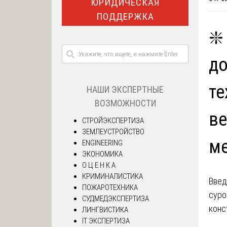
ЮРИДИЧЕСКАЯ
ПОДДЕРЖКА
❇️
до
те
НАШИ ЭКСПЕРТНЫЕ
ВОЗМОЖНОСТИ
ве
СТРОЙЭКСПЕРТИЗА
ЗЕМЛЕУСТРОЙСТВО
ме
ENGINEERING
ЭКОНОМИКА
О Ц Е Н К А
КРИМИНАЛИСТИКА
Введ
ПОЖАРОТЕХНИКА
суро
СУДМЕДЭКСПЕРТИЗА
конс
ЛИНГВИСТИКА
IT ЭКСПЕРТИЗА