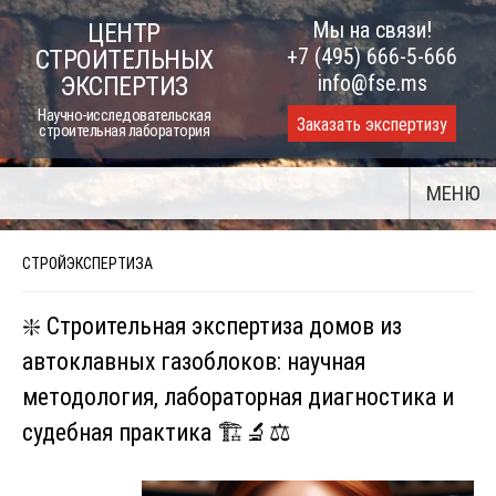
Skip
Мы на связи!
ЦЕНТР
to
+7 (495) 666-5-666
СТРОИТЕЛЬНЫХ
content
info@fse.ms
ЭКСПЕРТИЗ
Научно-исследовательская
Заказать экспертизу
строительная лаборатория
МЕНЮ
СТРОЙЭКСПЕРТИЗА
❇️ Строительная экспертиза домов из
автоклавных газоблоков: научная
методология, лабораторная диагностика и
судебная практика 🏗️🔬⚖️