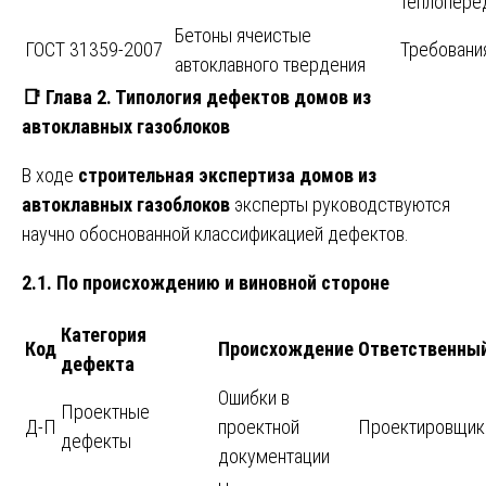
теплопере
Бетоны ячеистые
ГОСТ 31359-2007
Требования
автоклавного твердения
📑
Глава 2. Типология дефектов домов из
автоклавных газоблоков
В ходе
строительная экспертиза домов из
автоклавных газоблоков
эксперты руководствуются
научно обоснованной классификацией дефектов.
2.1. По происхождению и виновной стороне
Категория
Код
Происхождение
Ответственны
дефекта
Ошибки в
Проектные
Д-П
проектной
Проектировщик
дефекты
документации