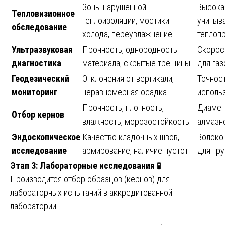
Зоны нарушенной
Высока
Тепловизионное
теплоизоляции, мостики
учитыв
обследование
холода, переувлажнение
теплоп
Ультразвуковая
Прочность, однородность
Скорос
диагностика
материала, скрытые трещины
для га
Геодезический
Отклонения от вертикали,
Точност
мониторинг
неравномерная осадка
исполь
Прочность, плотность,
Диамет
Отбор кернов
влажность, морозостойкость
алмазн
Эндоскопическое
Качество кладочных швов,
Волоко
исследование
армирование, наличие пустот
для тр
Этап 3: Лабораторные исследования
🧪
Производится отбор образцов (кернов) для
лабораторных испытаний в аккредитованной
лаборатории :