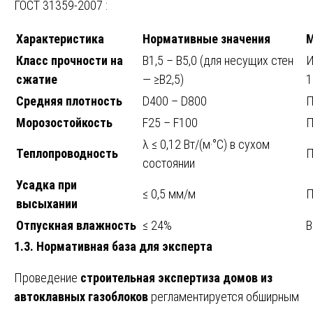
ГОСТ 31359-2007 :
Характеристика
Нормативные значения
М
Класс прочности на
В1,5 – В5,0 (для несущих стен
И
сжатие
— ≥В2,5)
1
Средняя плотность
D400 – D800
П
Морозостойкость
F25 – F100
П
λ ≤ 0,12 Вт/(м·°С) в сухом
Теплопроводность
П
состоянии
Усадка при
≤ 0,5 мм/м
П
высыхании
Отпускная влажность
≤ 24%
В
1.3. Нормативная база для эксперта
Проведение
строительная экспертиза домов из
автоклавных газоблоков
регламентируется обширным