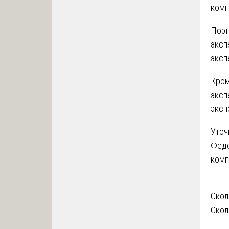
комп
Поэт
эксп
эксп
Кром
эксп
эксп
Уточ
Феде
комп
На
Скол
Скол
по