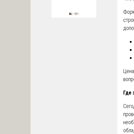
Форм
стро
допо
Цена
вопр
Где 
Сего
пров
необ
обла