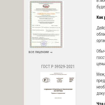
В лю
буде
Как 
Дейс
обла
орга
Обыч
все лицензии →
госс
цены
ГОСТ Р 59529-2021
Межд
пред
необ
доку
Что 