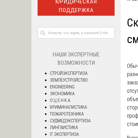
ЮРИДИЧЕСКАЯ
ПОДДЕРЖКА
Ск
см
НАШИ ЭКСПЕРТНЫЕ
ВОЗМОЖНОСТИ
Обыч
СТРОЙЭКСПЕРТИЗА
разн
ЗЕМЛЕУСТРОЙСТВО
зака
ENGINEERING
отсу
ЭКОНОМИКА
объе
О Ц Е Н К А
стор
КРИМИНАЛИСТИКА
ПОЖАРОТЕХНИКА
проф
СУДМЕДЭКСПЕРТИЗА
стои
ЛИНГВИСТИКА
IT ЭКСПЕРТИЗА
Внес