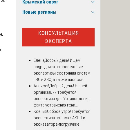
Крымский округ
Новые регионы
КОНСУЛЬТАЦИЯ
я,
ЭКСПЕРТА
о
Елена
Добрый день! Ищем
подрядчика на проведение
экспертизы состояния систем
ГВС и ХВС, а также насосов...
Алексей
Добрый день! Нашей
организации требуется
экспертиза для:Установления
факта устранения генп...
Ксения
Доброе утро! Требуется
экспертиза поломки АКПП в
экскаваторе-погрузчике