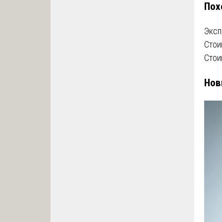
Пох
за
Эксп
Стои
Стои
Нов