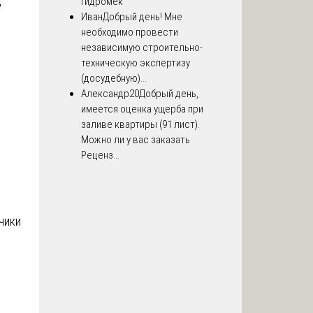
,
Гидромек
Иван
Добрый день! Мне
необходимо провести
независимую строительно-
техническую экспертизу
(досудебную)...
Александр20
Добрый день,
е
имеется оценка ущерба при
заливе квартиры (91 лист).
Можно ли у вас заказать
Реценз...
чики