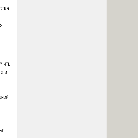
стка
ия
учить
е и
ний.
ы: