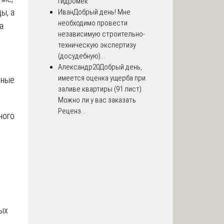
Гидромек
ы, а
Иван
Добрый день! Мне
необходимо провести
а
независимую строительно-
техническую экспертизу
(досудебную)...
Александр20
Добрый день,
имеется оценка ущерба при
зные
заливе квартиры (91 лист).
Можно ли у вас заказать
Реценз...
ного
ых