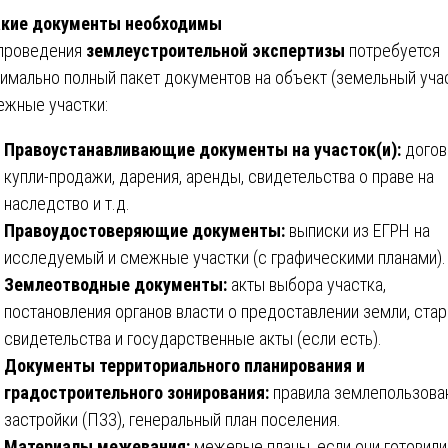
акие документы необходимы
проведения
землеустроительной экспертизы
потребуется
имально полный пакет документов на объект (земельный уча
ежные участки:
Правоустанавливающие документы на участок(и):
догов
купли-продажи, дарения, аренды, свидетельства о праве на
наследство и т.д.
Правоудостоверяющие документы:
выписки из ЕГРН на
исследуемый и смежные участки (с графическими планами).
Землеотводные документы:
акты выбора участка,
постановления органов власти о предоставлении земли, ста
свидетельства и государственные акты (если есть).
Документы территориального планирования и
градостроительного зонирования:
правила землепользова
застройки (ПЗЗ), генеральный план поселения.
Материалы межевания:
межевые планы, если они готовили