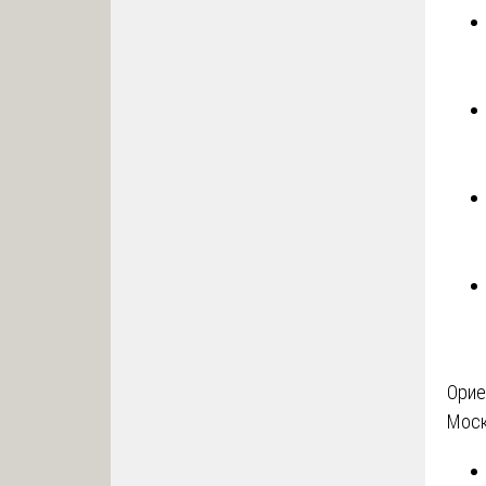
Орие
Моск