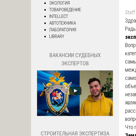
ЭКОЛОГИЯ
ТОВАРОВЕДЕНИЕ
Staff
INTELLECT
Здра
АВТОТЕХНИКА
Рады
ЛАБОРАТОРИЯ
LIBRARY
эксп
Вопр
кате
ВАКАНСИИ СУДЕБНЫХ
самы
ЭКСПЕРТОВ
межд
само
объе
неза
явля
расс
вопр
Что 
СТРОИТЕЛЬНАЯ ЭКСПЕРТИЗА
Земл