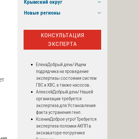
Крымский округ
Новые регионы
КОНСУЛЬТАЦИЯ
ЭКСПЕРТА
Елена
Добрый день! Ищем
подрядчика на проведение
экспертизы состояния систем
ет
ГВС и ХВС, а также насосов...
Алексей
Добрый день! Нашей
организации требуется
экспертиза для:Установления
факта устранения генп...
Ксения
Доброе утро! Требуется
экспертиза поломки АКПП в
экскаваторе-погрузчике
ние,