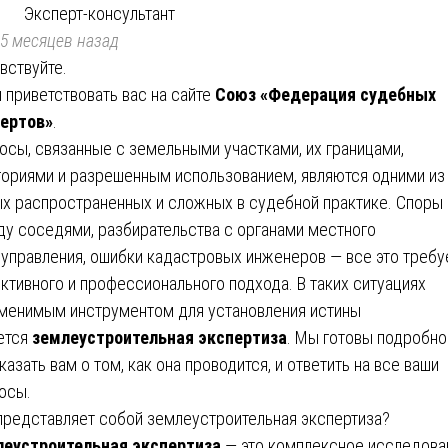
Эксперт-консультант
5 месяцев назад
вствуйте.
 приветствовать вас на сайте
Союз «Федерация судебных
ертов»
.
осы, связанные с земельными участками, их границами,
гориями и разрешенным использованием, являются одними из
х распространенных и сложных в судебной практике. Споры
у соседями, разбирательства с органами местного
управления, ошибки кадастровых инженеров — все это требу
ктивного и профессионального подхода. В таких ситуациях
менимым инструментом для установления истины
ется
землеустроительная экспертиза
. Мы готовы подробно
казать вам о том, как она проводится, и ответить на все ваши
осы.
представляет собой землеустроительная экспертиза?
еустроительная экспертиза
— это комплексное исследова