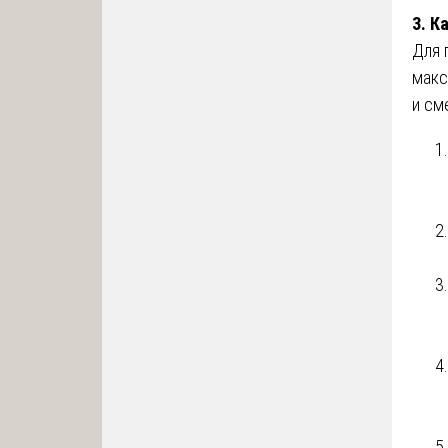
3. К
Для 
макс
и см