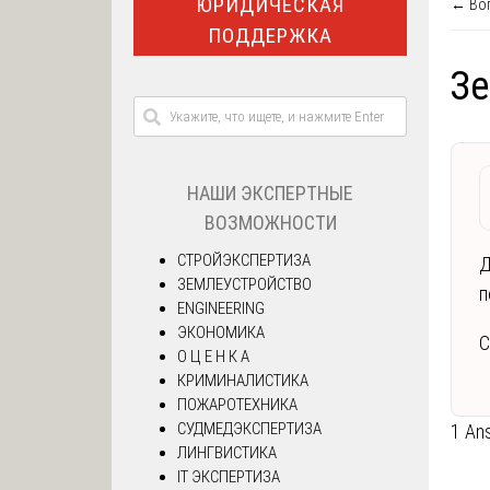
ЮРИДИЧЕСКАЯ
← Воп
ПОДДЕРЖКА
Зе
НАШИ ЭКСПЕРТНЫЕ
ВОЗМОЖНОСТИ
СТРОЙЭКСПЕРТИЗА
Д
ЗЕМЛЕУСТРОЙСТВО
п
ENGINEERING
ЭКОНОМИКА
С
О Ц Е Н К А
КРИМИНАЛИСТИКА
ПОЖАРОТЕХНИКА
СУДМЕДЭКСПЕРТИЗА
1 An
ЛИНГВИСТИКА
IT ЭКСПЕРТИЗА