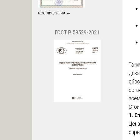
все лицензии →
ГОСТ Р 59529-2021
Таки
дока
обос
орга
всем
Стои
1. С
Цена
опре