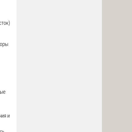
сток)
оры
рые
ния и
сь