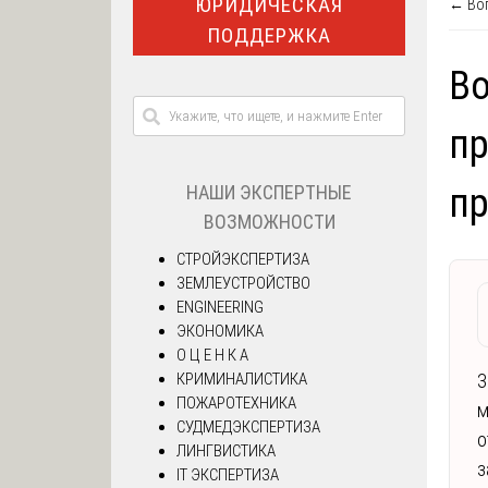
ЮРИДИЧЕСКАЯ
← Воп
ПОДДЕРЖКА
Во
п
НАШИ ЭКСПЕРТНЫЕ
пр
ВОЗМОЖНОСТИ
СТРОЙЭКСПЕРТИЗА
ЗЕМЛЕУСТРОЙСТВО
ENGINEERING
ЭКОНОМИКА
О Ц Е Н К А
КРИМИНАЛИСТИКА
З
ПОЖАРОТЕХНИКА
м
СУДМЕДЭКСПЕРТИЗА
о
ЛИНГВИСТИКА
з
IT ЭКСПЕРТИЗА