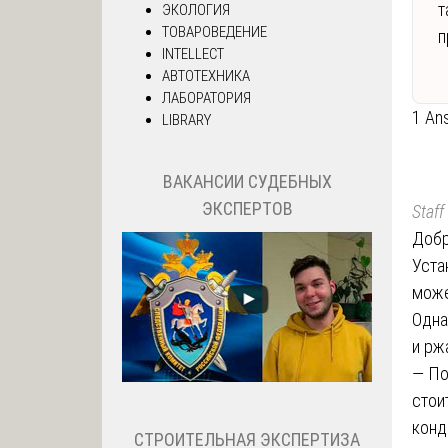
т
ЭКОЛОГИЯ
ТОВАРОВЕДЕНИЕ
п
INTELLECT
АВТОТЕХНИКА
ЛАБОРАТОРИЯ
1 An
LIBRARY
ВАКАНСИИ СУДЕБНЫХ
ЭКСПЕРТОВ
Staff
Добр
Уста
може
Одна
и рж
— По
стои
конд
СТРОИТЕЛЬНАЯ ЭКСПЕРТИЗА