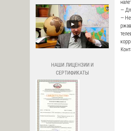
нале
— Дл
— Не
ржав
теле
корр
Конт
НАШИ ЛИЦЕНЗИИ И
СЕРТИФИКАТЫ