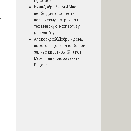
Гидромек
Иван
Добрый день! Мне
необходимо провести
и
независимую строительно-
техническую экспертизу
(досудебную)...
Александр20
Добрый день,
имеется оценка ущерба при
заливе квартиры (91 лист).
Можно ли у вас заказать
Реценз...