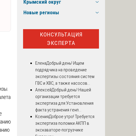
Крымский округ
Новые регионы
КОНСУЛЬТАЦИЯ
ЭКСПЕРТА
Елена
Добрый день! Ищем
подрядчика на проведение
экспертизы состояния систем
ГВС и ХВС, а также насосов...
изы.
Алексей
Добрый день! Нашей
алета
организации требуется
экспертиза для:Установления
факта устранения генп...
е
Ксения
Доброе утро! Требуется
ванию
экспертиза поломки АКПП в
анию
экскаваторе-погрузчике