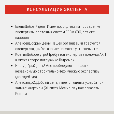
КОНСУЛЬТАЦИЯ ЭКСПЕРТА
Елена
Добрый день! Ищем подрядчика на проведение
экспертизы состояния систем ГВС и ХВС, а также
насосов...
Алексей
Добрый день! Нашей организации требуется
экспертиза для:Установления факта устранения генп...
Ксения
Доброе утро! Требуется экспертиза поломки АКПП
в экскаваторе-погрузчике Гидромек
Иван
Добрый день! Мне необходимо провести
независимую строительно-техническую экспертизу
(досудебную)...
Александр20
Добрый день, имеется оценка ущерба при
заливе квартиры (91 лист). Можно ли у вас заказать
Реценз...