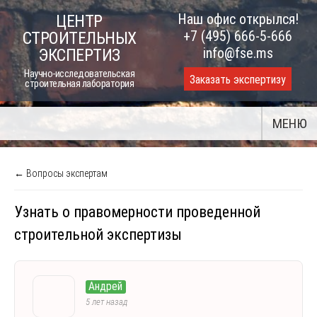
Skip
Наш офис открылся!
ЦЕНТР
to
+7 (495) 666-5-666
СТРОИТЕЛЬНЫХ
content
info@fse.ms
ЭКСПЕРТИЗ
Научно-исследовательская
Заказать экспертизу
строительная лаборатория
МЕНЮ
← Вопросы экспертам
Узнать о правомерности проведенной
строительной экспертизы
Андрей
5 лет назад