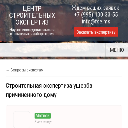
Skip
Ждем ваших заявок!
ЦЕНТР
to
+7 (995) 100-33-55
СТРОИТЕЛЬНЫХ
content
info@fse.ms
ЭКСПЕРТИЗ
Научно-исследовательская
Заказать экспертизу
строительная лаборатория
МЕНЮ
← Вопросы экспертам
Строительная экспертиза ущерба
причиненного дому
Матвей
5 лет назад