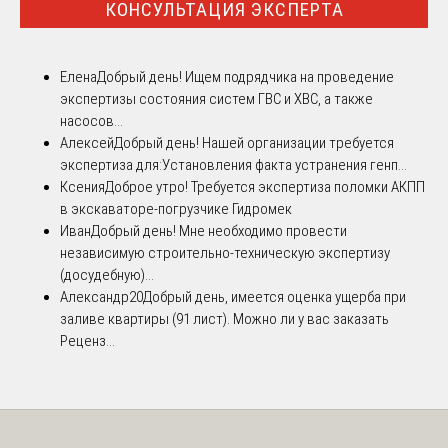
КОНСУЛЬТАЦИЯ ЭКСПЕРТА
Елена
Добрый день! Ищем подрядчика на проведение
экспертизы состояния систем ГВС и ХВС, а также
насосов...
Алексей
Добрый день! Нашей организации требуется
экспертиза для:Установления факта устранения генп...
Ксения
Доброе утро! Требуется экспертиза поломки АКПП
в экскаваторе-погрузчике Гидромек
Иван
Добрый день! Мне необходимо провести
независимую строительно-техническую экспертизу
(досудебную)...
Александр20
Добрый день, имеется оценка ущерба при
заливе квартиры (91 лист). Можно ли у вас заказать
Реценз...