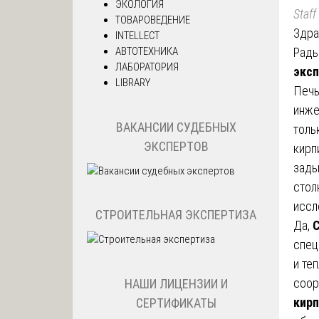
ЭКОЛОГИЯ
Staff
ТОВАРОВЕДЕНИЕ
Здра
INTELLECT
Рады
АВТОТЕХНИКА
ЛАБОРАТОРИЯ
эксп
LIBRARY
Печь
инже
ВАКАНСИИ СУДЕБНЫХ
толь
ЭКСПЕРТОВ
кирп
зады
стол
иссл
СТРОИТЕЛЬНАЯ ЭКСПЕРТИЗА
Да,
С
спец
и те
соор
НАШИ ЛИЦЕНЗИИ И
кирп
СЕРТИФИКАТЫ