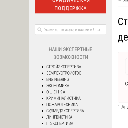
ЮРИДИЧЕСКАЯ
← Воп
ПОДДЕРЖКА
Ст
де
НАШИ ЭКСПЕРТНЫЕ
ВОЗМОЖНОСТИ
СТРОЙЭКСПЕРТИЗА
ЗЕМЛЕУСТРОЙСТВО
ENGINEERING
С
ЭКОНОМИКА
О Ц Е Н К А
КРИМИНАЛИСТИКА
ПОЖАРОТЕХНИКА
1 An
СУДМЕДЭКСПЕРТИЗА
ЛИНГВИСТИКА
IT ЭКСПЕРТИЗА