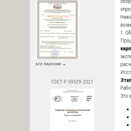
обор
опре
Ниже
возм
1. О
Проц
кирп
эксп
расч
все лицензии →
Иссл
Этап
ГОСТ Р 59529-2021
Рабо
Это 