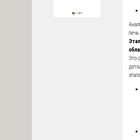
Анал
печь
Этап
обла
Это 
дета
этап