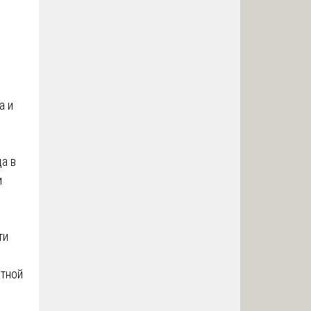
а и
а в
и
ти
атной