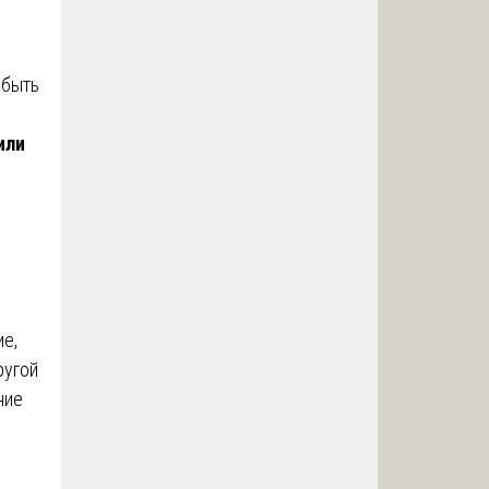
 быть
или
ие,
ругой
ние