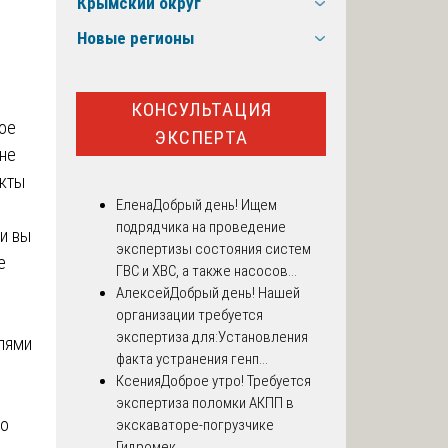
Крымский округ
Новые регионы
КОНСУЛЬТАЦИЯ
ное
ЭКСПЕРТА
 не
екты
Елена
Добрый день! Ищем
подрядчика на проведение
и вы
экспертизы состояния систем
е
ГВС и ХВС, а также насосов...
Алексей
Добрый день! Нашей
организации требуется
экспертиза для:Установления
лями
факта устранения генп...
Ксения
Доброе утро! Требуется
экспертиза поломки АКПП в
го
экскаваторе-погрузчике
Гидромек