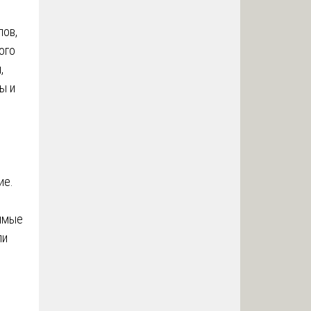
лов,
ого
,
ы и
ие.
димые
ли