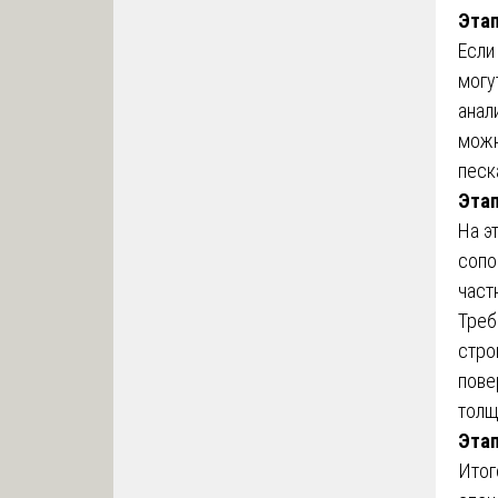
Этап
Если
могу
анал
можн
песк
Этап
На э
сопо
част
Треб
стро
пове
толщ
Этап
Итог