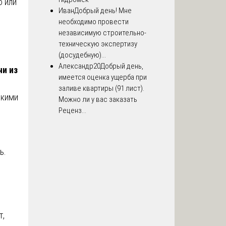
ю или
Иван
Добрый день! Мне
необходимо провести
независимую строительно-
техническую экспертизу
(досудебную)...
Александр20
Добрый день,
чи из
имеется оценка ущерба при
заливе квартиры (91 лист).
скими
Можно ли у вас заказать
Реценз...
ь.
т,