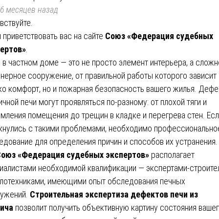
6 месяцев назад
вствуйте.
 приветствовать вас на сайте
Союз «Федерация судебных
ертов»
.
 в частном доме — это не просто элемент интерьера, а слож
нерное сооружение, от правильной работы которого зависит
ко комфорт, но и пожарная безопасность вашего жилья. Деф
ичной печи могут проявляться по-разному: от плохой тяги и
мления помещения до трещин в кладке и перегрева стен. Есл
кнулись с такими проблемами, необходимо профессионально
едование для определения причин и способов их устранения.
оюз «Федерация судебных экспертов»
располагает
иалистами необходимой квалификации — экспертами-строите
плотехниками, имеющими опыт обследования печных
ужений.
Строительная экспертиза дефектов печи из
ича
позволит получить объективную картину состояния ваше