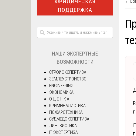
ЮРИДИЧЕСКАЯ
← Воп
ПОДДЕРЖКА
Пр
те
НАШИ ЭКСПЕРТНЫЕ
ВОЗМОЖНОСТИ
СТРОЙЭКСПЕРТИЗА
ЗЕМЛЕУСТРОЙСТВО
ENGINEERING
Д
ЭКОНОМИКА
О Ц Е Н К А
В
КРИМИНАЛИСТИКА
п
ПОЖАРОТЕХНИКА
СУДМЕДЭКСПЕРТИЗА
П
ЛИНГВИСТИКА
IT ЭКСПЕРТИЗА
п