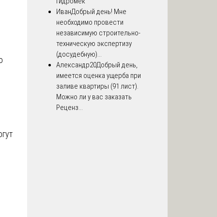
Гидромек
Иван
Добрый день! Мне
необходимо провести
независимую строительно-
техническую экспертизу
(досудебную)...
о
Александр20
Добрый день,
имеется оценка ущерба при
заливе квартиры (91 лист).
Можно ли у вас заказать
Реценз...
огут