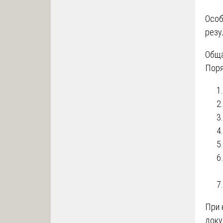
Особ
резу
Обща
Поря
При 
доку