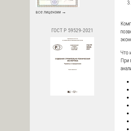
все лицензии →
Ком
ГОСТ Р 59529-2021
позв
экон
Что 
При 
анал