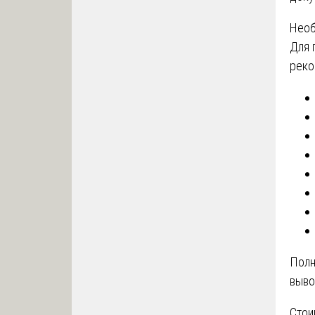
Необ
Для 
реко
Полн
выво
Стои