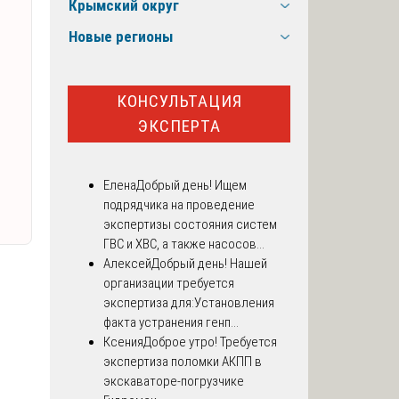
Крымский округ
Новые регионы
КОНСУЛЬТАЦИЯ
ЭКСПЕРТА
Елена
Добрый день! Ищем
подрядчика на проведение
экспертизы состояния систем
ГВС и ХВС, а также насосов...
Алексей
Добрый день! Нашей
организации требуется
экспертиза для:Установления
факта устранения генп...
Ксения
Доброе утро! Требуется
экспертиза поломки АКПП в
экскаваторе-погрузчике