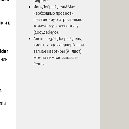
Гидромек
Иван
Добрый день! Мне
необходимо провести
независимую строительно-
к и в
техническую экспертизу
(досудебную)...
Александр20
Добрый день,
имеется оценка ущерба при
lder
заливе квартиры (91 лист).
Можно ли у вас заказать
ичин
Реценз...
:
ка;