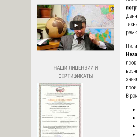
погр
Данн
техн
рамк
Цели
Неза
пров
НАШИ ЛИЦЕНЗИИ И
возн
СЕРТИФИКАТЫ
заяв
прои
В ра