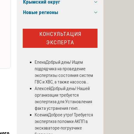
Крымский округ
Новые регионы
КОНСУЛЬТАЦИЯ
ЭКСПЕРТА
Елена
Добрый день! Ищем
подрядчика на проведение
экспертизы состояния систем
ГВС и ХВС, а также насосов...
Алексей
Добрый день! Нашей
организации требуется
экспертиза для:Установления
факта устранения генп...
Ксения
Доброе утро! Требуется
экспертиза поломки АКПП в
экскаваторе-погрузчике
ного