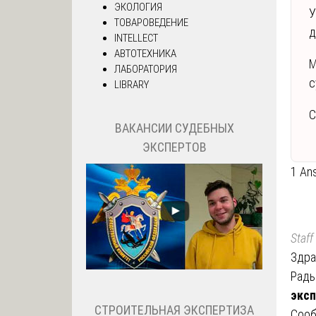
ЭКОЛОГИЯ
У
ТОВАРОВЕДЕНИЕ
д
INTELLECT
АВТОТЕХНИКА
М
ЛАБОРАТОРИЯ
с
LIBRARY
С
ВАКАНСИИ СУДЕБНЫХ
ЭКСПЕРТОВ
1 An
Staff
Здра
Рады
эксп
СТРОИТЕЛЬНАЯ ЭКСПЕРТИЗА
Сооб