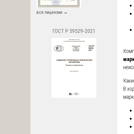
все лицензии →
ГОСТ Р 59529-2021
Ком
марк
неис
Каки
В хо
марк