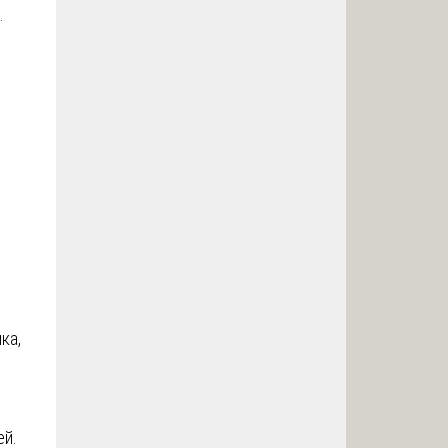
.
ка,
ей.