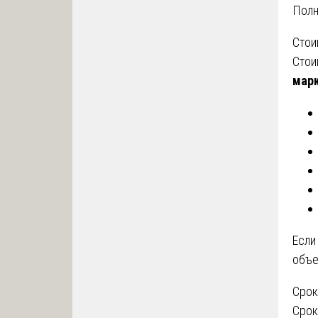
Полн
Стои
Сто
марк
Если
объе
Срок
Срок