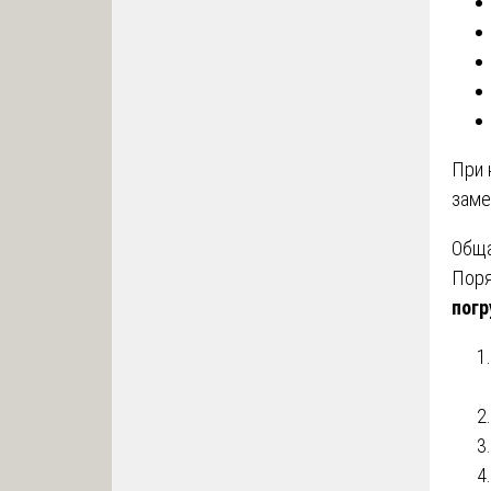
При 
заме
Обща
Поря
погр