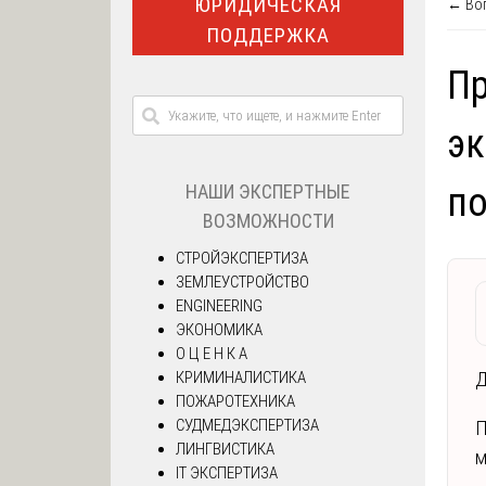
ЮРИДИЧЕСКАЯ
← Воп
ПОДДЕРЖКА
П
эк
НАШИ ЭКСПЕРТНЫЕ
по
ВОЗМОЖНОСТИ
СТРОЙЭКСПЕРТИЗА
ЗЕМЛЕУСТРОЙСТВО
ENGINEERING
ЭКОНОМИКА
О Ц Е Н К А
КРИМИНАЛИСТИКА
Д
ПОЖАРОТЕХНИКА
СУДМЕДЭКСПЕРТИЗА
П
ЛИНГВИСТИКА
м
IT ЭКСПЕРТИЗА