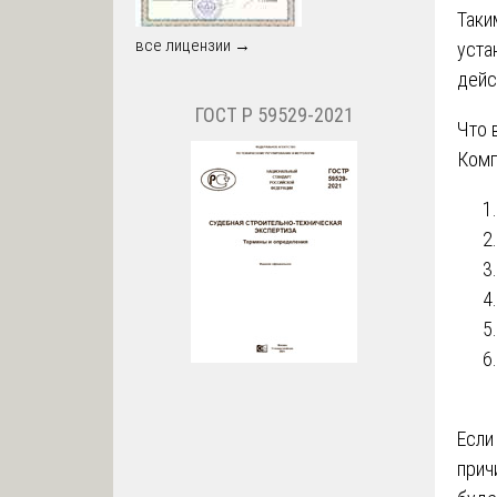
Таки
все лицензии →
уста
дейс
ГОСТ Р 59529-2021
Что 
Ком
Если
прич