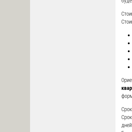
буде
Стои
Стои
Орие
ква
форм
Срок
Срок
дней