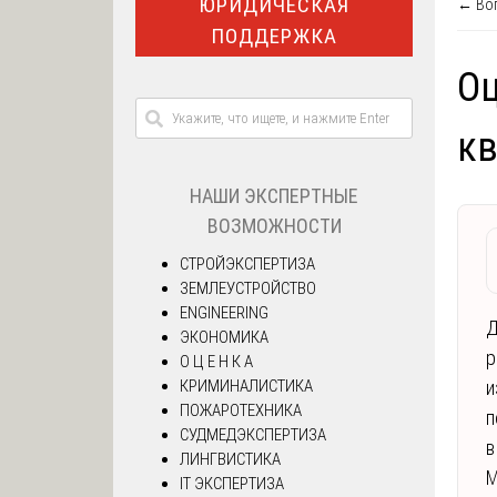
ЮРИДИЧЕСКАЯ
← Воп
ПОДДЕРЖКА
Оц
к
НАШИ ЭКСПЕРТНЫЕ
ВОЗМОЖНОСТИ
СТРОЙЭКСПЕРТИЗА
ЗЕМЛЕУСТРОЙСТВО
ENGINEERING
Д
ЭКОНОМИКА
р
О Ц Е Н К А
КРИМИНАЛИСТИКА
и
ПОЖАРОТЕХНИКА
п
СУДМЕДЭКСПЕРТИЗА
в
ЛИНГВИСТИКА
М
IT ЭКСПЕРТИЗА