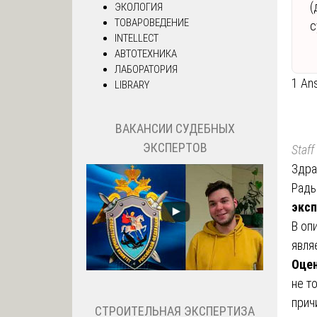
(
ЭКОЛОГИЯ
ТОВАРОВЕДЕНИЕ
с
INTELLECT
АВТОТЕХНИКА
ЛАБОРАТОРИЯ
1 An
LIBRARY
ВАКАНСИИ СУДЕБНЫХ
ЭКСПЕРТОВ
Staff
Здра
Рады
эксп
В оп
явля
Оцен
не т
прич
СТРОИТЕЛЬНАЯ ЭКСПЕРТИЗА