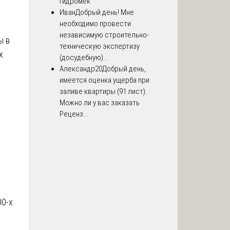
Гидромек
Иван
Добрый день! Мне
необходимо провести
независимую строительно-
ы в
техническую экспертизу
х
(досудебную)...
Александр20
Добрый день,
имеется оценка ущерба при
заливе квартиры (91 лист).
Можно ли у вас заказать
Реценз...
00-х