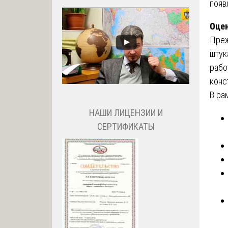
появ
Оцен
Преж
штук
рабо
конс
В ра
НАШИ ЛИЦЕНЗИИ И
СЕРТИФИКАТЫ