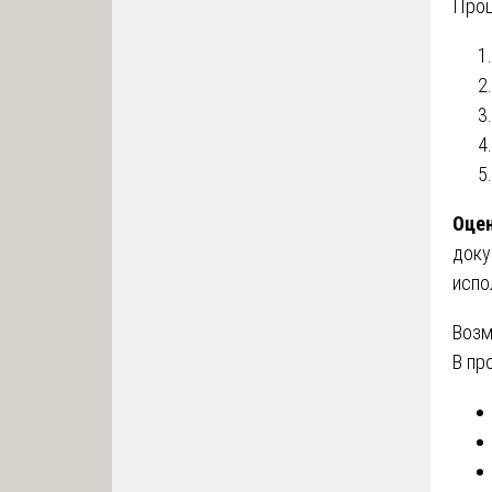
Проц
Оцен
доку
испо
Возм
В пр