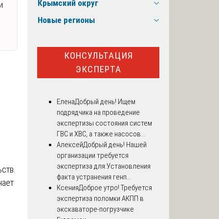
Крымский округ
и
Новые регионы
КОНСУЛЬТАЦИЯ
ЭКСПЕРТА
Елена
Добрый день! Ищем
подрядчика на проведение
экспертизы состояния систем
ГВС и ХВС, а также насосов...
Алексей
Добрый день! Нашей
организации требуется
экспертиза для:Установления
ьств.
факта устранения генп...
чает
Ксения
Доброе утро! Требуется
экспертиза поломки АКПП в
экскаваторе-погрузчике