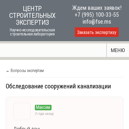
Skip
Ждем ваших заявок!
ЦЕНТР
to
+7 (995) 100-33-55
СТРОИТЕЛЬНЫХ
content
info@fse.ms
ЭКСПЕРТИЗ
Научно-исследовательская
Заказать экспертизу
строительная лаборатория
МЕНЮ
← Вопросы экспертам
Обследование сооружений канализации
Максим
3 года назад
Добрый день.