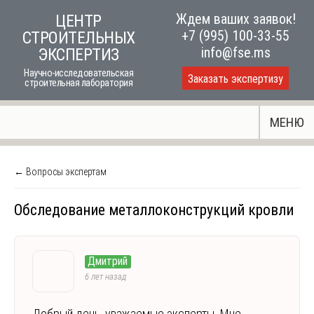
Skip
Ждем ваших заявок!
ЦЕНТР
to
+7 (995) 100-33-55
СТРОИТЕЛЬНЫХ
content
info@fse.ms
ЭКСПЕРТИЗ
Научно-исследовательская
Заказать экспертизу
строительная лаборатория
МЕНЮ
← Вопросы экспертам
Обследование металлоконструкций кровли
Дмитрий
6 лет назад
Добрый день, уважаемые эксперты. Мне