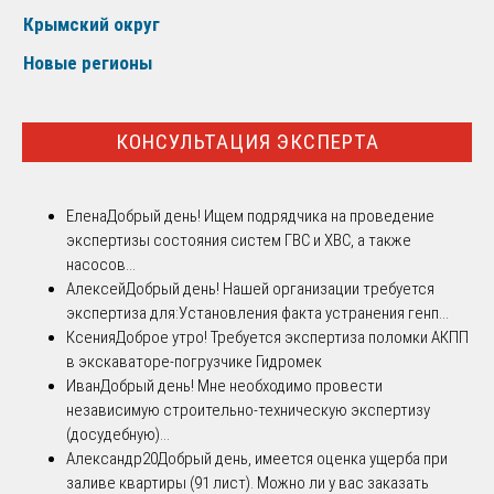
Крымский округ
Новые регионы
КОНСУЛЬТАЦИЯ ЭКСПЕРТА
Елена
Добрый день! Ищем подрядчика на проведение
экспертизы состояния систем ГВС и ХВС, а также
насосов...
Алексей
Добрый день! Нашей организации требуется
экспертиза для:Установления факта устранения генп...
Ксения
Доброе утро! Требуется экспертиза поломки АКПП
в экскаваторе-погрузчике Гидромек
Иван
Добрый день! Мне необходимо провести
независимую строительно-техническую экспертизу
(досудебную)...
Александр20
Добрый день, имеется оценка ущерба при
заливе квартиры (91 лист). Можно ли у вас заказать