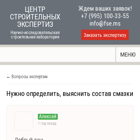
Skip
Ждем ваших заявок!
ЦЕНТР
to
+7 (995) 100-33-55
СТРОИТЕЛЬНЫХ
content
info@fse.ms
ЭКСПЕРТИЗ
Научно-исследовательская
Заказать экспертизу
строительная лаборатория
МЕНЮ
← Вопросы экспертам
Нужно определить, выяснить состав смазки
Алексей
1 год назад
Добрый день.