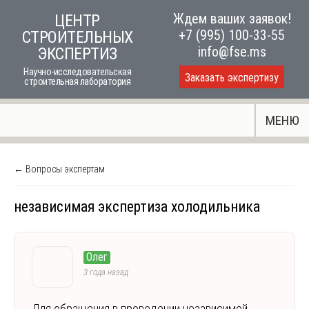
Skip
Ждем ваших заявок!
ЦЕНТР
to
+7 (995) 100-33-55
СТРОИТЕЛЬНЫХ
content
info@fse.ms
ЭКСПЕРТИЗ
Научно-исследовательская
Заказать экспертизу
строительная лаборатория
МЕНЮ
← Вопросы экспертам
независимая экспертиза холодильника
Олег
3 года назад
Для обращения в проведении независимой