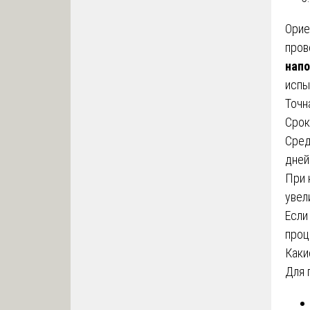
Орие
про
нап
испы
Точн
Срок
Сред
дней
При 
увел
Если
проц
Каки
Для 