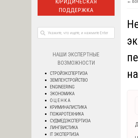
ЮРИДИЧЕСКАЯ
← Воп
ПОДДЕРЖКА
Не
эк
НАШИ ЭКСПЕРТНЫЕ
п
ВОЗМОЖНОСТИ
н
СТРОЙЭКСПЕРТИЗА
ЗЕМЛЕУСТРОЙСТВО
ENGINEERING
ЭКОНОМИКА
О Ц Е Н К А
КРИМИНАЛИСТИКА
ПОЖАРОТЕХНИКА
СУДМЕДЭКСПЕРТИЗА
Д
ЛИНГВИСТИКА
IT ЭКСПЕРТИЗА