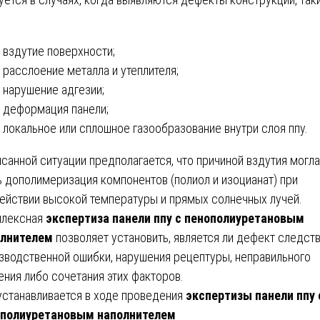
вздутие поверхности;
расслоение металла и утеплителя;
нарушение адгезии;
деформация панели;
локальное или сплошное газообразование внутри слоя ппу.
исанной ситуации предполагается, что причиной вздутия могла
ь дополимеризация компонентов (полиол и изоцианат) при
ействии высокой температуры и прямых солнечных лучей.
плексная
экспертиза панели ппу с пенополиуретановым
олнителем
позволяет установить, является ли дефект следст
зводственной ошибки, нарушения рецептуры, неправильного
ения либо сочетания этих факторов.
устанавливается в ходе проведения
экспертизы панели ппу 
ополиуретановым наполнителем