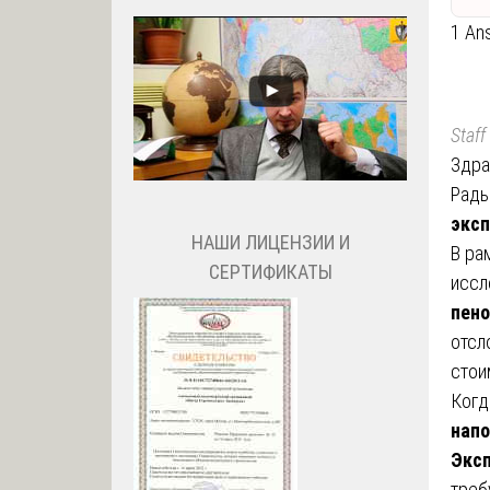
1 An
Staff
Здра
Рады
эксп
НАШИ ЛИЦЕНЗИИ И
В ра
СЕРТИФИКАТЫ
иссл
пен
отсл
стои
Когд
нап
Эксп
треб