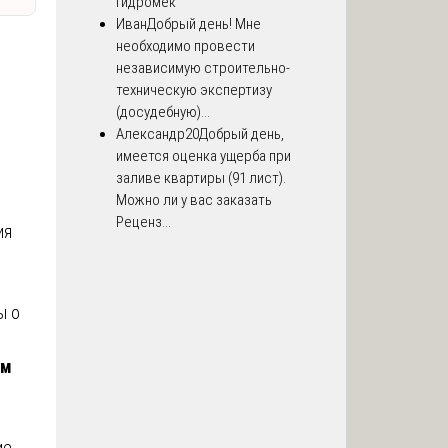
Гидромек
Иван
Добрый день! Мне
необходимо провести
независимую строительно-
техническую экспертизу
(досудебную)...
Александр20
Добрый день,
имеется оценка ущерба при
заливе квартиры (91 лист).
Можно ли у вас заказать
Реценз...
ия
ы о
ым
ие