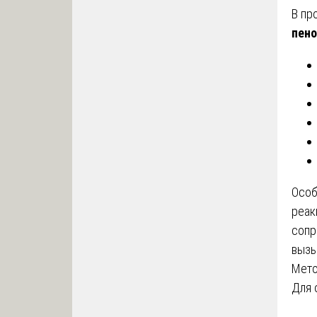
В пр
пен
Особ
реак
сопр
вызы
Мето
Для 