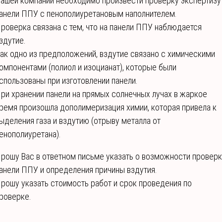
ашей компании необходимо произвести проверку экспертизу
анели ППУ с пенополиуретановым наполнителем.
роверка связана с тем, что на панели ППУ наблюдается
здутие.
ак одно из предположений, вздутие связано с химическими
омпонентами (полиол и изоцианат), которые были
спользованы при изготовлении панели.
ри хранении панели на прямых солнечных лучах в жаркое
ремя произошла дополимеризация химии, которая привела к
ыделения газа и вздутию (отрыву металла от
енополиуретана).
рошу Вас в ответном письме указать о возможности провер
анели ППУ и определения причины вздутия.
рошу указать стоимость работ и срок проведения по
роверке.