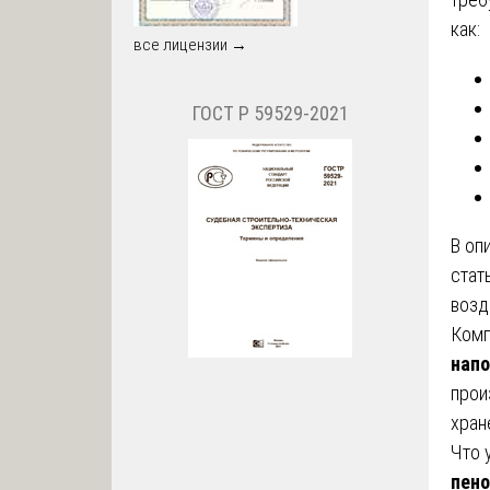
как:
все лицензии →
ГОСТ Р 59529-2021
В оп
стат
возд
Ком
нап
прои
хран
Что 
пен