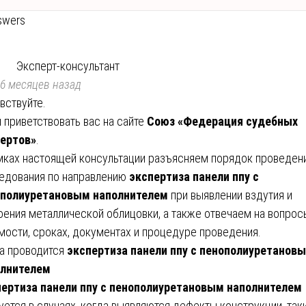
swers
Эксперт-консультант
6 месяцев назад
вствуйте.
 приветствовать вас на сайте
Союз «Федерация судебных
ертов»
.
мках настоящей консультации разъясняем порядок проведен
едования по направлению
экспертиза панели ппу с
ополиуретановым наполнителем
при выявлении вздутия и
оения металлической облицовки, а также отвечаем на вопрос
мости, сроках, документах и процедуре проведения.
а проводится
экспертиза панели ппу с пенополиуретанов
олнителем
ертиза панели ппу с пенополиуретановым наполнителем
уется в случаях, когда выявляются дефекты конструкции, так