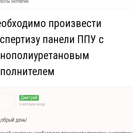
росы экспертам
обходимо произвести
спертизу панели ППУ с
енополиуретановым
аполнителем
Дмитрий
6 месяцев назад
обрый день!