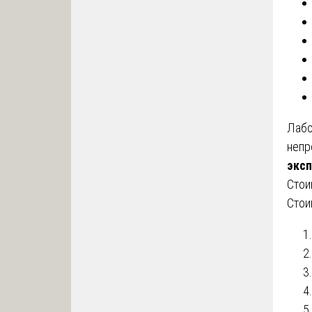
Лабо
непр
эксп
Стои
Стои