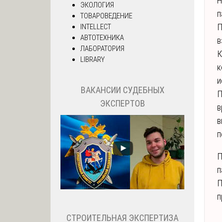
Н
ЭКОЛОГИЯ
п
ТОВАРОВЕДЕНИЕ
П
INTELLECT
АВТОТЕХНИКА
в
ЛАБОРАТОРИЯ
К
LIBRARY
к
и
ВАКАНСИИ СУДЕБНЫХ
П
ЭКСПЕРТОВ
в
в
п
П
п
П
п
СТРОИТЕЛЬНАЯ ЭКСПЕРТИЗА