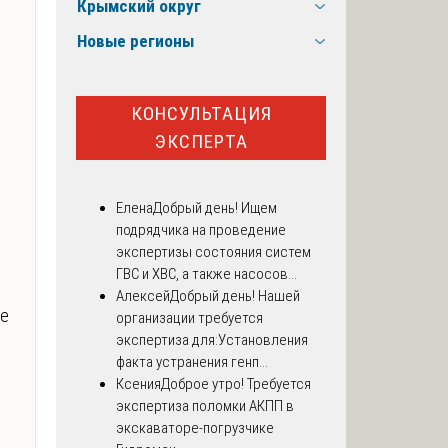
Крымский округ
Новые регионы
КОНСУЛЬТАЦИЯ
ЭКСПЕРТА
Елена
Добрый день! Ищем
подрядчика на проведение
экспертизы состояния систем
ГВС и ХВС, а также насосов...
Алексей
Добрый день! Нашей
ке
организации требуется
экспертиза для:Установления
факта устранения генп...
Ксения
Доброе утро! Требуется
экспертиза поломки АКПП в
экскаваторе-погрузчике