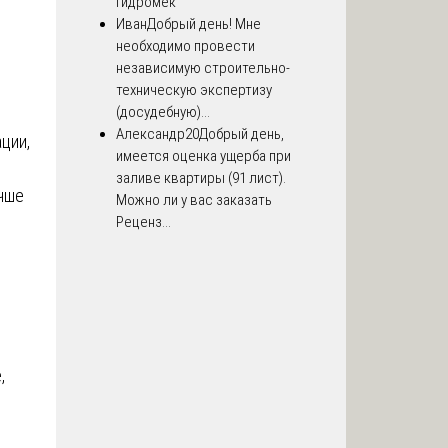
Гидромек
Иван
Добрый день! Мне
необходимо провести
независимую строительно-
техническую экспертизу
(досудебную)...
Александр20
Добрый день,
ции,
имеется оценка ущерба при
заливе квартиры (91 лист).
чше
Можно ли у вас заказать
Реценз...
,