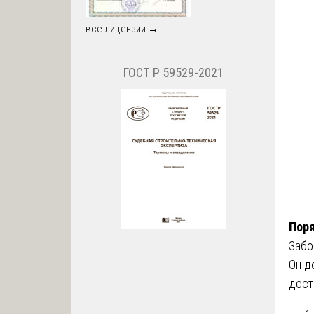
все лицензии →
ГОСТ Р 59529-2021
Поря
Забо
Он д
дост