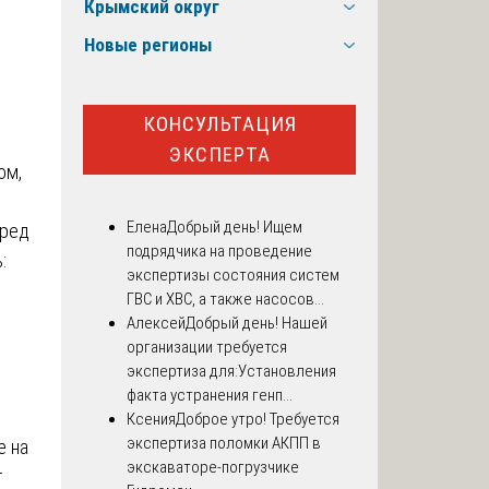
Крымский округ
Новые регионы
КОНСУЛЬТАЦИЯ
ЭКСПЕРТА
ом,
Елена
Добрый день! Ищем
вред
подрядчика на проведение
:
экспертизы состояния систем
ГВС и ХВС, а также насосов...
Алексей
Добрый день! Нашей
организации требуется
экспертиза для:Установления
факта устранения генп...
Ксения
Доброе утро! Требуется
экспертиза поломки АКПП в
е на
экскаваторе-погрузчике
т