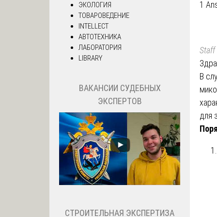
1 An
ЭКОЛОГИЯ
ТОВАРОВЕДЕНИЕ
INTELLECT
АВТОТЕХНИКА
ЛАБОРАТОРИЯ
Staff
LIBRARY
Здра
В сл
ВАКАНСИИ СУДЕБНЫХ
мико
ЭКСПЕРТОВ
хара
для 
Поря
СТРОИТЕЛЬНАЯ ЭКСПЕРТИЗА