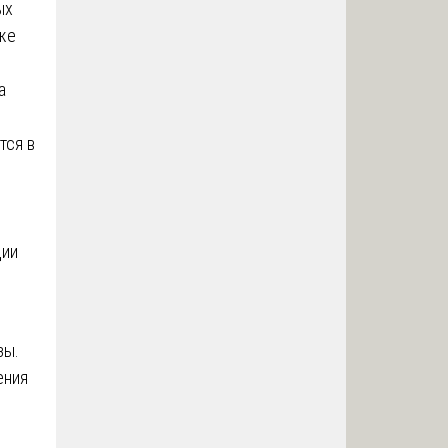
ых
же
а
тся в
ции
зы.
ения