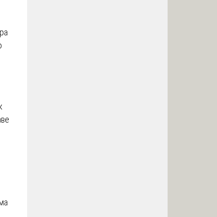
ра
о
к
аве
ема