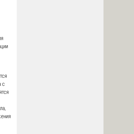
ы
ля
ации
тся
а с
ятся
ла,
жения