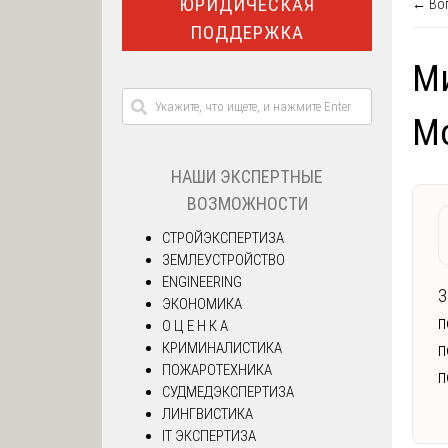
ЮРИДИЧЕСКАЯ
← Воп
ПОДДЕРЖКА
Ми
М
НАШИ ЭКСПЕРТНЫЕ
ВОЗМОЖНОСТИ
СТРОЙЭКСПЕРТИЗА
ЗЕМЛЕУСТРОЙСТВО
ENGINEERING
З
ЭКОНОМИКА
п
О Ц Е Н К А
КРИМИНАЛИСТИКА
п
ПОЖАРОТЕХНИКА
п
СУДМЕДЭКСПЕРТИЗА
ЛИНГВИСТИКА
IT ЭКСПЕРТИЗА