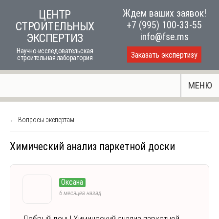
Skip
Ждем ваших заявок!
ЦЕНТР
to
+7 (995) 100-33-55
СТРОИТЕЛЬНЫХ
content
info@fse.ms
ЭКСПЕРТИЗ
Научно-исследовательская
Заказать экспертизу
строительная лаборатория
МЕНЮ
← Вопросы экспертам
Химический анализ паркетной доски
Оксана
6 месяцев назад
Добрый день! Химический анализ паркетной