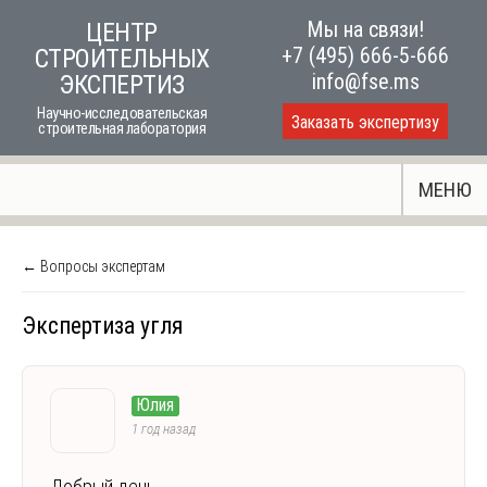
Skip
Мы на связи!
ЦЕНТР
to
+7 (495) 666-5-666
СТРОИТЕЛЬНЫХ
content
info@fse.ms
ЭКСПЕРТИЗ
Научно-исследовательская
Заказать экспертизу
строительная лаборатория
МЕНЮ
← Вопросы экспертам
Экспертиза угля
Юлия
1 год назад
Добрый день.