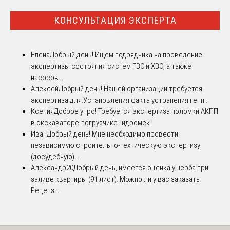
КОНСУЛЬТАЦИЯ ЭКСПЕРТА
Елена
Добрый день! Ищем подрядчика на проведение
экспертизы состояния систем ГВС и ХВС, а также
насосов...
Алексей
Добрый день! Нашей организации требуется
экспертиза для:Установления факта устранения генп...
Ксения
Доброе утро! Требуется экспертиза поломки АКПП
в экскаваторе-погрузчике Гидромек
Иван
Добрый день! Мне необходимо провести
независимую строительно-техническую экспертизу
(досудебную)...
Александр20
Добрый день, имеется оценка ущерба при
заливе квартиры (91 лист). Можно ли у вас заказать
Реценз...