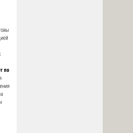
товы
цией
х
г по
я
ления
ва
и