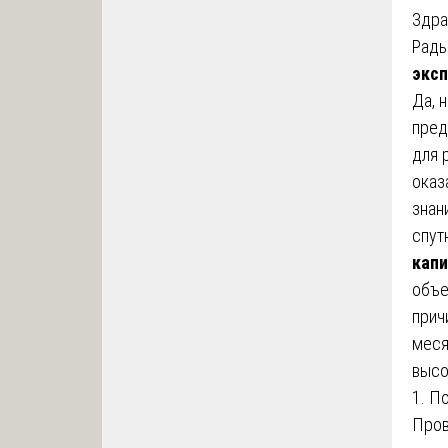
Здра
Рады
эксп
Да, 
пред
для 
оказ
знан
спут
капи
объе
прич
меся
высо
1. П
Про