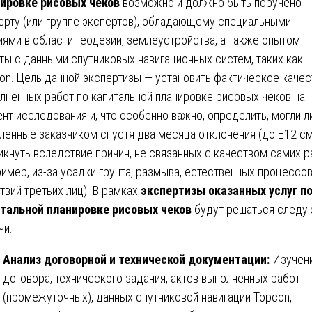
ировке рисовых чеков
возможно и должно быть поручено
ерту (или группе экспертов), обладающему специальными
иями в области геодезии, землеустройства, а также опытом
ты с данными спутниковых навигационных систем, таких как
on. Цель данной экспертизы — установить фактическое качес
лненных работ по капитальной планировке рисовых чеков на
нт исследования и, что особенно важно, определить, могли л
ленные заказчиком спустя два месяца отклонения (до ±12 см
икнуть вследствие причин, не связанных с качеством самих р
ример, из-за усадки грунта, размыва, естественных процессов
твий третьих лиц). В рамках
экспертизы оказанных услуг п
тальной планировке рисовых чеков
будут решаться след
чи:
Анализ договорной и технической документации:
Изучен
договора, технического задания, актов выполненных работ
(промежуточных), данных спутниковой навигации Topcon,