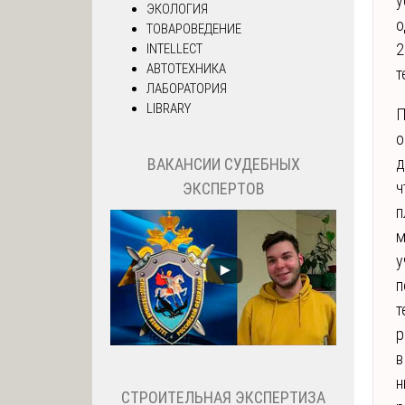
у
ЭКОЛОГИЯ
о
ТОВАРОВЕДЕНИЕ
2
INTELLECT
АВТОТЕХНИКА
т
ЛАБОРАТОРИЯ
LIBRARY
П
о
д
ВАКАНСИИ СУДЕБНЫХ
ч
ЭКСПЕРТОВ
п
м
у
п
т
р
в
н
СТРОИТЕЛЬНАЯ ЭКСПЕРТИЗА