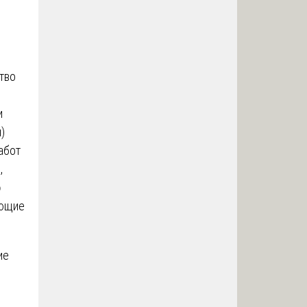
тво
и
)
абот
,
о
ующие
ие