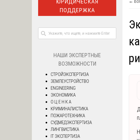
ЮРИДИЧЕСКАЯ
← Воп
ПОДДЕРЖКА
Эк
ка
НАШИ ЭКСПЕРТНЫЕ
ри
ВОЗМОЖНОСТИ
СТРОЙЭКСПЕРТИЗА
ЗЕМЛЕУСТРОЙСТВО
ENGINEERING
ЭКОНОМИКА
О Ц Е Н К А
КРИМИНАЛИСТИКА
Д
ПОЖАРОТЕХНИКА
п
СУДМЕДЭКСПЕРТИЗА
ЛИНГВИСТИКА
Н
IT ЭКСПЕРТИЗА