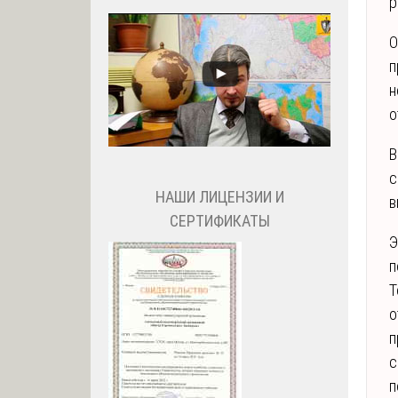
р
О
п
н
о
В
с
НАШИ ЛИЦЕНЗИИ И
в
СЕРТИФИКАТЫ
Э
п
T
о
п
с
п