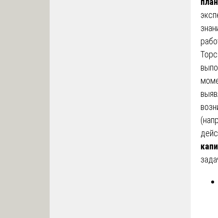
план
эксп
знан
рабо
Topc
выпо
моме
выяв
возн
(нап
дейс
капи
зада