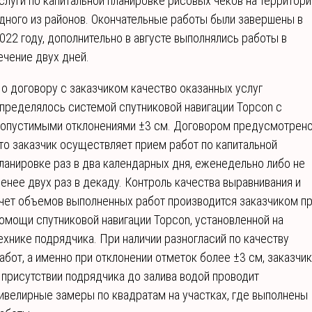
слуги по капитальной планировке рисовых чеков на территори
дного из районов. Окончательные работы были завершены в
022 году, дополнительно в августе выполнялись работы в
ечение двух дней.
о договору с заказчиком качество оказанных услуг
пределялось системой спутниковой навигации Topcon с
опустимыми отклонениями ±3 см. Договором предусмотрено
то заказчик осуществляет прием работ по капитальной
ланировке раз в два календарных дня, еженедельно либо не
енее двух раз в декаду. Контроль качества выравнивания и
чет объемов выполненных работ производится заказчиком п
омощи спутниковой навигации Topcon, установленной на
ехнике подрядчика. При наличии разногласий по качеству
абот, а именно при отклонении отметок более ±3 см, заказчик
 присутствии подрядчика до залива водой проводит
ивелирные замеры по квадратам на участках, где выполнены