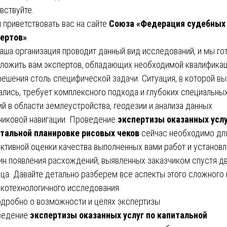
вствуйте.
 приветствовать вас на сайте
Союза «Федерация судебных
ертов»
.
наша организация проводит данный вид исследований, и мы го
ложить вам экспертов, обладающих необходимой квалифика
решения столь специфической задачи. Ситуация, в которой вы
ались, требует комплексного подхода и глубоких специальны
ий в области землеустройства, геодезии и анализа данных
никовой навигации. Проведение
экспертизы оказанных услу
тальной планировке рисовых чеков
сейчас необходимо дл
ктивной оценки качества выполненных вами работ и установ
ин появления расхождений, выявленных заказчиком спустя д
ца. Давайте детально разберем все аспекты этого сложного 
котехнологичного исследования.
одробно о возможности и целях экспертизы
ведение
экспертизы оказанных услуг по капитальной