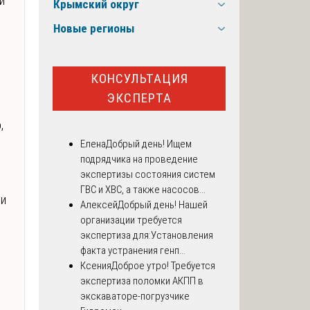
и
Крымский округ
Новые регионы
КОНСУЛЬТАЦИЯ
ЭКСПЕРТА
,
Елена
Добрый день! Ищем
подрядчика на проведение
экспертизы состояния систем
ГВС и ХВС, а также насосов...
ри
Алексей
Добрый день! Нашей
организации требуется
экспертиза для:Установления
факта устранения генп...
Ксения
Доброе утро! Требуется
экспертиза поломки АКПП в
экскаваторе-погрузчике