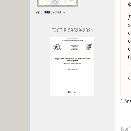
ф
все лицензии →
Д
з
ГОСТ Р 59529-2021
о
о
с
г
П
э
1 An
Staff