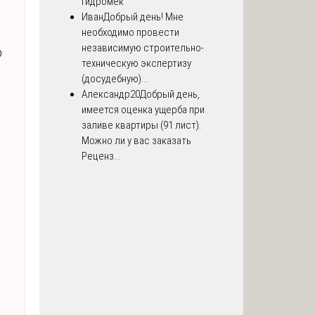
Гидромек
Иван
Добрый день! Мне
необходимо провести
независимую строительно-
о
техническую экспертизу
(досудебную)...
Александр20
Добрый день,
имеется оценка ущерба при
заливе квартиры (91 лист).
Можно ли у вас заказать
Реценз...