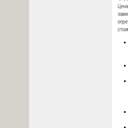
Цена
зави
опре
стои