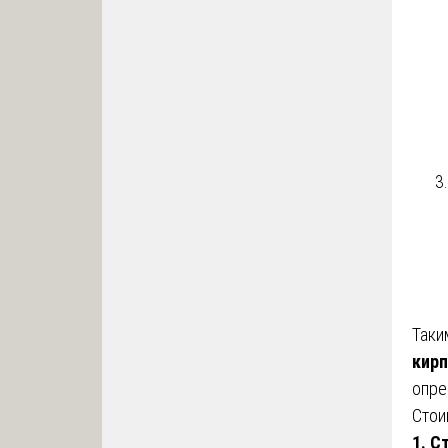
Таки
кирп
опре
Стои
1. С