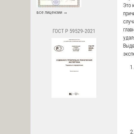
Это 
все лицензии →
прич
случ
глав
ГОСТ Р 59529-2021
удал
Выдв
эксп