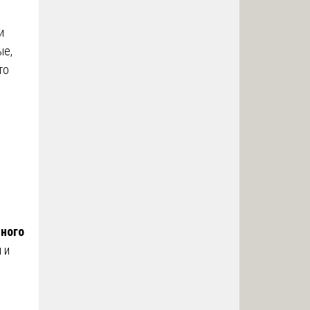
и
ые,
то
чного
 и