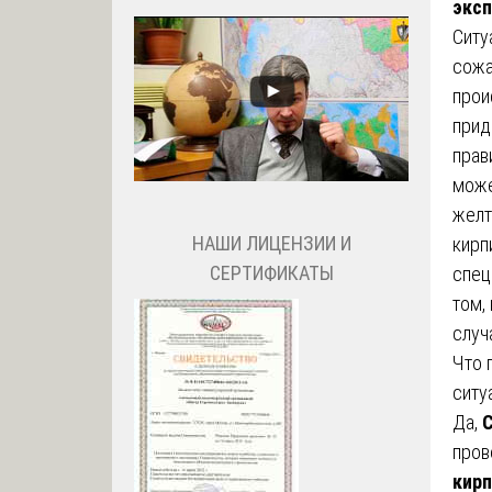
эксп
Ситу
сожа
прои
прид
прав
може
желт
НАШИ ЛИЦЕНЗИИ И
кирп
СЕРТИФИКАТЫ
спец
том,
случ
Что 
ситу
Да,
С
пров
кирп