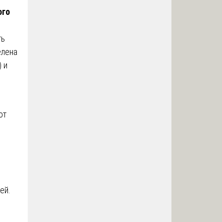
ого
ть
елена
 и
от
ей.