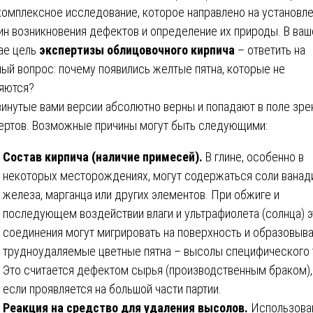
комплексное исследование, которое направлено на установл
ин возникновения дефектов и определение их природы. В ва
ае цель
экспертизы облицовочного кирпича
– ответить на
ный вопрос: почему появились желтые пятна, которые не
яются?
инутые вами версии абсолютно верны и попадают в поле зре
ертов. Возможные причины могут быть следующими:
Состав кирпича (наличие примесей).
В глине, особенно в
некоторых месторождениях, могут содержаться соли ванади
железа, марганца или других элементов. При обжиге и
последующем воздействии влаги и ультрафиолета (солнца) э
соединения могут мигрировать на поверхность и образовыв
трудноудаляемые цветные пятна – высолы специфического 
Это считается дефектом сырья (производственным браком),
если проявляется на большой части партии.
Реакция на средство для удаления высолов.
Использова