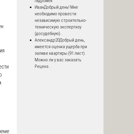
Гидромек
Иван
Добрый день! Мне
необходимо провести
независимую строительно-
ен
техническую экспертизу
(досудебную)...
Александр20
Добрый день,
имеется оценка ущерба при
ия
заливе квартиры (91 лист).
Можно ли у вас заказать
ести
Реценз...
о
м
леме.