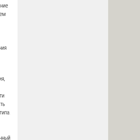
ение
шем
ния
я,
ти
ать
типа.
нный