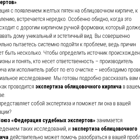
ертов»
.
ация с появлением желтых пятен на облицовочном кирпиче, к
лению, встречается нередко. Особенно обидно, когда это
сходит с дорогим кирпичом ручной формовки, который долж
авать дому уникальный и эстетичный вид. Вы совершенно
ильно пытаетесь системно подойти к проблеме, ведь причин
т быть несколько. Чтобы определить источник происхожден
изны и понять, кто несет ответственность – производитель
ича или исполнитель работ по его очистке – необходимо пров
иальное исследование. Мы готовы подробно рассказать вам 
 как проводится
экспертиза облицовочного кирпича
в ваше
ае.
представляет собой экспертиза и поможет ли она в вашей
ации?
оюз «Федерация судебных экспертов»
занимается
едением таких исследований, и
экспертиза облицовочного
ича
действительно может помочь разобраться в вашей проб