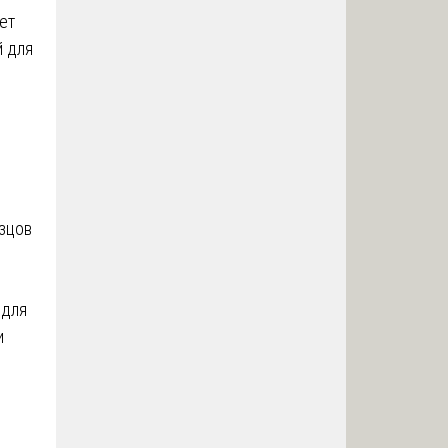
ет
й для
зцов
для
и