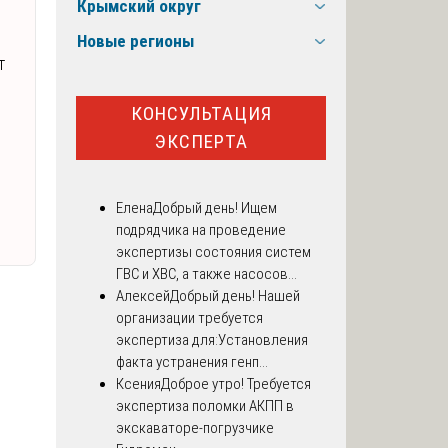
Крымский округ
Новые регионы
т
КОНСУЛЬТАЦИЯ
ЭКСПЕРТА
Елена
Добрый день! Ищем
подрядчика на проведение
экспертизы состояния систем
ГВС и ХВС, а также насосов...
Алексей
Добрый день! Нашей
организации требуется
экспертиза для:Установления
факта устранения генп...
Ксения
Доброе утро! Требуется
экспертиза поломки АКПП в
экскаваторе-погрузчике