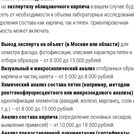
 на
экспертизу облицовочного кирпича
в вашем случае буд
сеть от необходимости и объема лабораторных исследовани
деления состава как кирпича, так и пятен. Ориентировочная
мость может включать:
Выезд эксперта на объект (в Москве или области)
для
осмотра фасада, фотофиксации, описания характера пятен и
отбора образцов – от 8 000 до 15 000 рублей.
Визуальный и микроскопический анализ
отобранных обра
кирпича и частиц налета – от 5 000 до 8 000 рублей.
Химический анализ состава пятен (например, методом
рентгенофлуоресцентного или микрозондового анализа)
идентификации элементов (ванадий, железо, марганец, соли 
т.д.) – от 8 000 до 15 000 рублей.
Анализ состава кирпича
(определение основных оксидов,
выявление примесей) – от 10 000 до 18 000 рублей.
Анализ предоставленной документации (сертификаты,