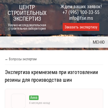
Skip
Ждем ваших заявок!
ЦЕНТР
to
+7 (995) 100-33-55
СТРОИТЕЛЬНЫХ
content
info@fse.ms
ЭКСПЕРТИЗ
Научно-исследовательская
Заказать экспертизу
строительная лаборатория
МЕНЮ
← Вопросы экспертам
Экспертиза кремнезема при изготовлении
резины для производства шин
Анна
6 месяцев назад