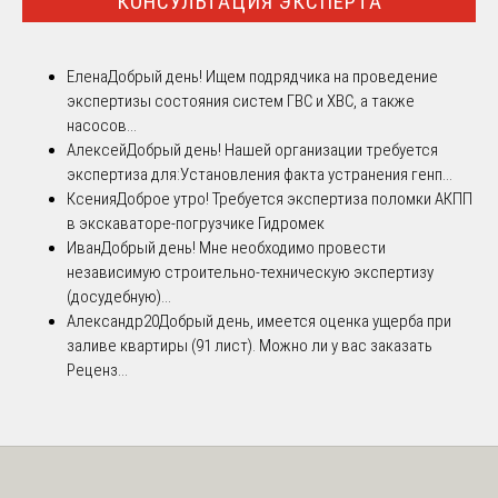
КОНСУЛЬТАЦИЯ ЭКСПЕРТА
Елена
Добрый день! Ищем подрядчика на проведение
экспертизы состояния систем ГВС и ХВС, а также
насосов...
Алексей
Добрый день! Нашей организации требуется
экспертиза для:Установления факта устранения генп...
Ксения
Доброе утро! Требуется экспертиза поломки АКПП
в экскаваторе-погрузчике Гидромек
Иван
Добрый день! Мне необходимо провести
независимую строительно-техническую экспертизу
(досудебную)...
Александр20
Добрый день, имеется оценка ущерба при
заливе квартиры (91 лист). Можно ли у вас заказать
Реценз...