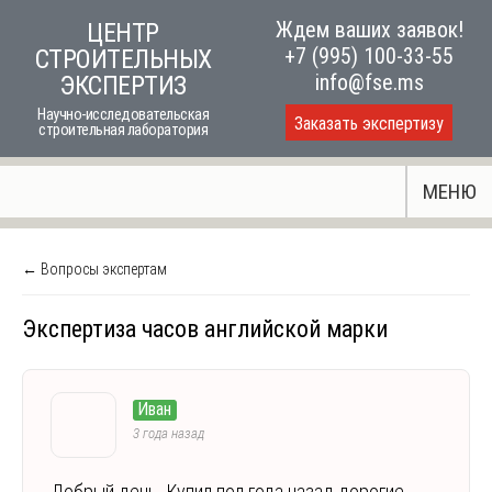
Skip
Ждем ваших заявок!
ЦЕНТР
to
+7 (995) 100-33-55
СТРОИТЕЛЬНЫХ
content
info@fse.ms
ЭКСПЕРТИЗ
Научно-исследовательская
Заказать экспертизу
строительная лаборатория
МЕНЮ
← Вопросы экспертам
Экспертиза часов английской марки
Иван
3 года назад
Добрый день. Купил пол года назад дорогие