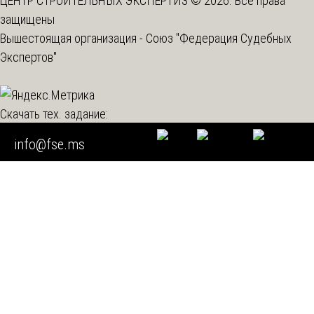
ЦЕНТР СТРОИТЕЛЬНЫХ ЭКСПЕРТИЗ © 2026. Все права
защищены
Вышестоящая организация -
Союз "Федерация Судебных
Экспертов"
Скачать тех. задание:
info@fse.ms
Мы используем cookie
Во время посещения нашего сайта вы соглашаетесь с тем,
что мы обрабатываем ваши персональные данные с
использованием метрических программ.
Подробнее
Согласен