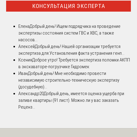
КОНСУЛЬТАЦИЯ ЭКСПЕРТА
Елена
Добрый день! Ищем подрядчика на проведение
экспертизы состояния систем ГВС и ХВС, а также
насосов...
Алексей
Добрый день! Нашей организации требуется
экспертиза для:Установления факта устранения генп...
Ксения
Доброе утро! Требуется экспертиза поломки АКПП
в экскаваторе-погрузчике Гидромек
Иван
Добрый день! Мне необходимо провести
независимую строительно-техническую экспертизу
(досудебную)...
Александр20
Добрый день, имеется оценка ущерба при
заливе квартиры (91 лист). Можно ли у вас заказать
Реценз...