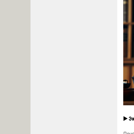
▶️ Э
Поче