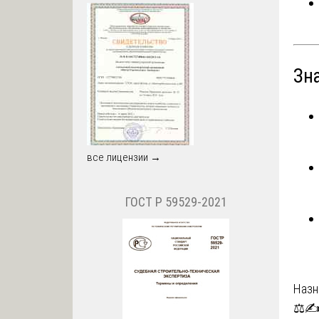
Зн
все лицензии →
ГОСТ Р 59529-2021
На
Назн
⚖️✍