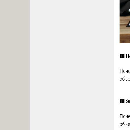
🟥 Н
Поче
объе
🟥 Э
Поче
объе