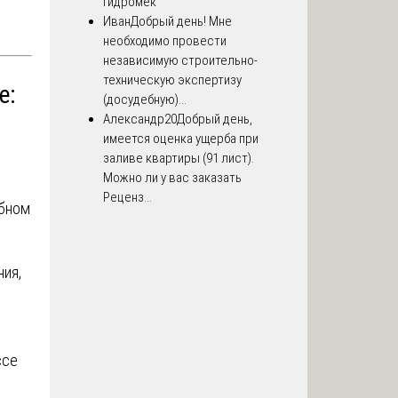
Гидромек
Иван
Добрый день! Мне
необходимо провести
независимую строительно-
техническую экспертизу
е:
(досудебную)...
Александр20
Добрый день,
имеется оценка ущерба при
заливе квартиры (91 лист).
Можно ли у вас заказать
Реценз...
ебном
ния,
ссе