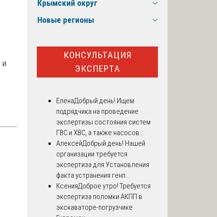
Крымский округ
Новые регионы
КОНСУЛЬТАЦИЯ
 и
ЭКСПЕРТА
Елена
Добрый день! Ищем
подрядчика на проведение
экспертизы состояния систем
ГВС и ХВС, а также насосов...
Алексей
Добрый день! Нашей
организации требуется
экспертиза для:Установления
факта устранения генп...
Ксения
Доброе утро! Требуется
экспертиза поломки АКПП в
экскаваторе-погрузчике