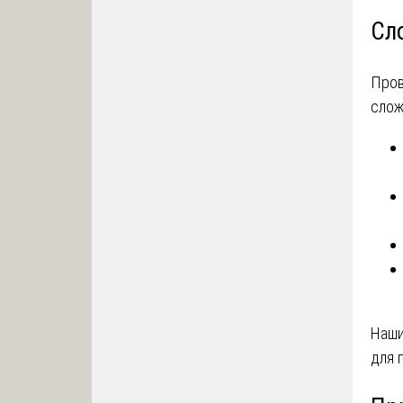
Сл
Пров
слож
Наши
для 