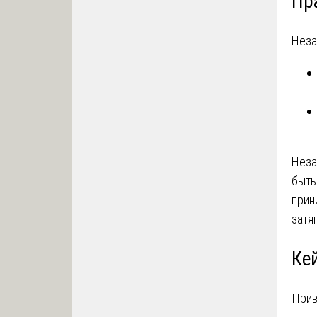
Пр
Неза
Неза
быть
прин
затя
Ке
Прив