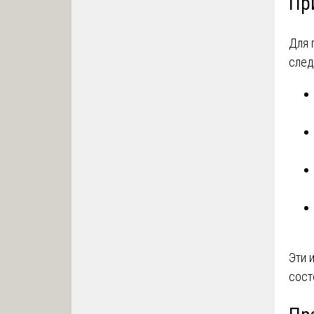
Пр
Для 
след
Эти 
сост