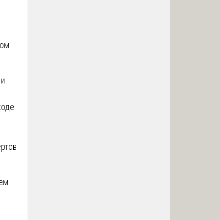
дом
 и
ходе
ертов
ием