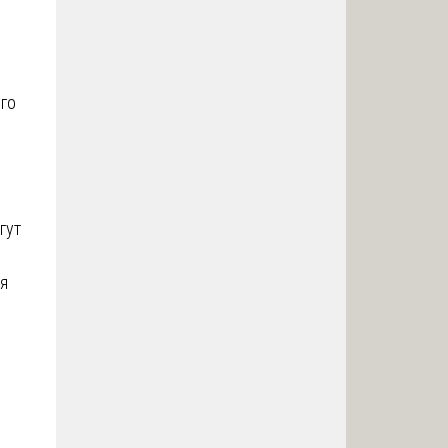
ого
гут
ия