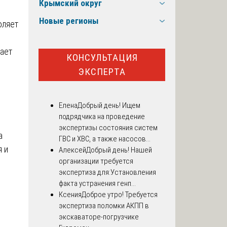
Крымский округ
Новые регионы
оляет
ает
КОНСУЛЬТАЦИЯ
ЭКСПЕРТА
Елена
Добрый день! Ищем
подрядчика на проведение
экспертизы состояния систем
а
ГВС и ХВС, а также насосов...
я и
Алексей
Добрый день! Нашей
организации требуется
экспертиза для:Установления
факта устранения генп...
Ксения
Доброе утро! Требуется
экспертиза поломки АКПП в
экскаваторе-погрузчике