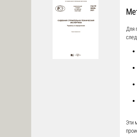
Ме
Для 
след
Эти 
прои