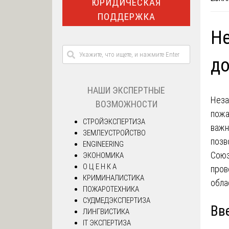
ЮРИДИЧЕСКАЯ
ПОДДЕРЖКА
Не
до
НАШИ ЭКСПЕРТНЫЕ
Неза
ВОЗМОЖНОСТИ
пожа
СТРОЙЭКСПЕРТИЗА
важн
ЗЕМЛЕУСТРОЙСТВО
позв
ENGINEERING
Союз
ЭКОНОМИКА
О Ц Е Н К А
пров
КРИМИНАЛИСТИКА
обла
ПОЖАРОТЕХНИКА
СУДМЕДЭКСПЕРТИЗА
Вв
ЛИНГВИСТИКА
IT ЭКСПЕРТИЗА