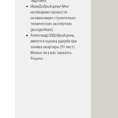
Гидромек
Иван
Добрый день! Мне
необходимо провести
независимую строительно-
техническую экспертизу
(досудебную)...
Александр20
Добрый день,
имеется оценка ущерба при
заливе квартиры (91 лист).
Можно ли у вас заказать
Реценз...