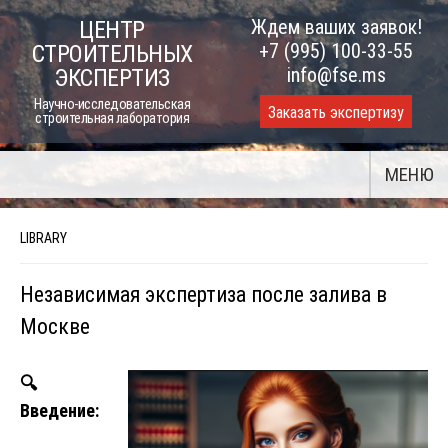
Skip
Ждем ваших заявок!
ЦЕНТР
to
+7 (995) 100-33-55
СТРОИТЕЛЬНЫХ
content
info@fse.ms
ЭКСПЕРТИЗ
Научно-исследовательская
Заказать экспертизу
строительная лаборатория
МЕНЮ
LIBRARY
Независимая экспертиза после залива в
Москве
🔍
Введение: