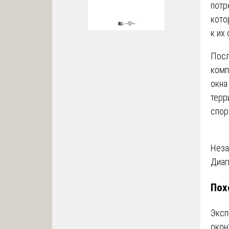
потр
кото
к их
Посл
комп
окна
терр
спор
На
Неза
Диаг
по
Пох
за
Эксп
окон