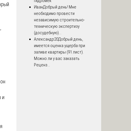
Гидромек
орый
Иван
Добрый день! Мне
ы
необходимо провести
независимую строительно-
техническую экспертизу
,
(досудебную)...
Александр20
Добрый день,
имеется оценка ущерба при
заливе квартиры (91 лист).
Можно ли у вас заказать
Реценз...
кон
 и
я