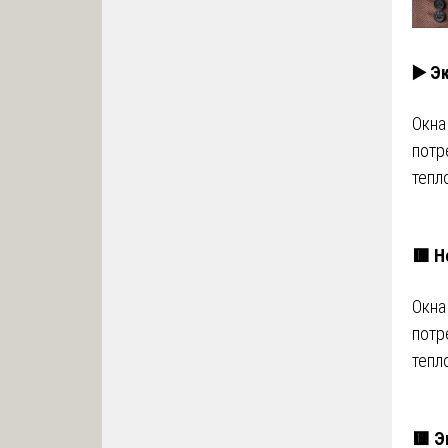
▶️ Э
Окна
потр
тепл
🟥 Н
Окна
потр
тепл
🟥 Э