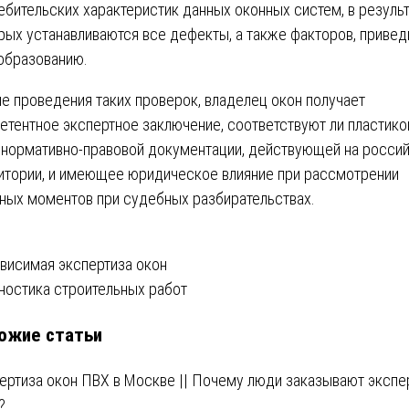
ебительских характеристик данных оконных систем, в резуль
рых устанавливаются все дефекты, а также факторов, приве
 образованию.
е проведения таких проверок, владелец окон получает
етентное экспертное заключение, соответствуют ли пластик
 нормативно-правовой документации, действующей на росси
итории, и имеющее юридическое влияние при рассмотрении
ных моментов при судебных разбирательствах.
вигация
висимая экспертиза окон
ностика строительных работ
ожие статьи
писям
ертиза окон ПВХ в Москве || Почему люди заказывают экспе
?