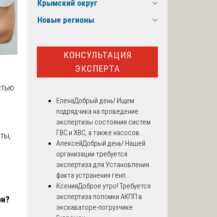
Крымский округ
Новые регионы
КОНСУЛЬТАЦИЯ
ЭКСПЕРТА
стью
Елена
Добрый день! Ищем
подрядчика на проведение
экспертизы состояния систем
ГВС и ХВС, а также насосов...
ты,
Алексей
Добрый день! Нашей
организации требуется
экспертиза для:Установления
факта устранения генп...
Ксения
Доброе утро! Требуется
экспертиза поломки АКПП в
он?
экскаваторе-погрузчике