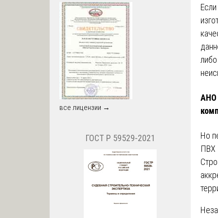
Если
изго
каче
данн
либо
неис
АНО 
все лицензии →
комп
Но п
ГОСТ Р 59529-2021
ПВХ 
Стро
аккр
терр
Неза