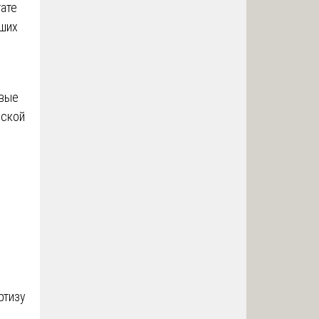
тате
дших
овые
йской
ртизу