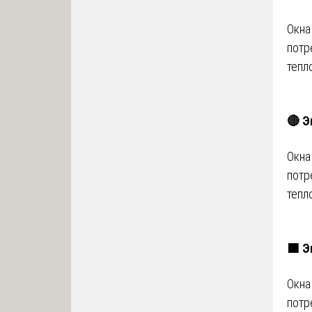
Окна
потр
тепл
🔴 Э
Окна
потр
тепл
🟩 Э
Окна
потр