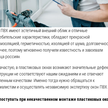
 ПВХ имеют эстетичный внешний облик и отличные
ебительские характеристики, обладают прекрасной
оизоляцией, герметичностью, изоляцией от шума, долговечно
очее, поэтому мгновенно получили известность и завоевали
ца россиян.
зачастую, в пластиковых окнах возникают значительные дефек
трукции не соответствуют нашим ожиданиям и не отвечают
ленным качествам. Именно тогда нужно обращаться к
иалистам и осуществлять независимую экспертизу окон ПВХ.
поступать при некачественном монтаже пластиковых ок