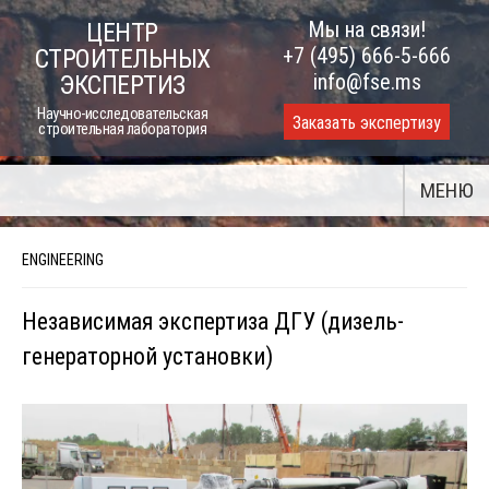
Skip
Мы на связи!
ЦЕНТР
to
+7 (495) 666-5-666
СТРОИТЕЛЬНЫХ
content
info@fse.ms
ЭКСПЕРТИЗ
Научно-исследовательская
Заказать экспертизу
строительная лаборатория
МЕНЮ
ENGINEERING
Независимая экспертиза ДГУ (дизель-
генераторной установки)