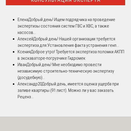
Елена
Добрый день! Ищем подрядчика на проведение
экспертизы состояния систем ГВС и ХВС, а также
насосов...
Алексей
Добрый день! Нашей организации требуется
экспертиза для:Установления факта устранения генп...
Ксения
Доброе утро! Требуется экспертиза поломки АКПП
в экскаваторе-погрузчике Гидромек
Иван
Добрый день! Мне необходимо провести
независимую строительно-техническую экспертизу
(досудебную)...
Александр20
Добрый день, имеется оценка ущерба при
заливе квартиры (91 лист). Можно ли у вас заказать
Реценз...