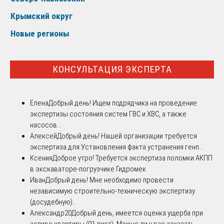
Крымский округ
Новые регионы
КОНСУЛЬТАЦИЯ ЭКСПЕРТА
Елена
Добрый день! Ищем подрядчика на проведение
экспертизы состояния систем ГВС и ХВС, а также
насосов...
Алексей
Добрый день! Нашей организации требуется
экспертиза для:Установления факта устранения генп...
Ксения
Доброе утро! Требуется экспертиза поломки АКПП
в экскаваторе-погрузчике Гидромек
Иван
Добрый день! Мне необходимо провести
независимую строительно-техническую экспертизу
(досудебную)...
Александр20
Добрый день, имеется оценка ущерба при
заливе квартиры (91 лист). Можно ли у вас заказать