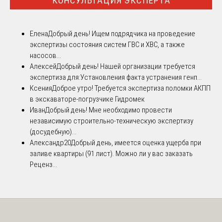
КОНСУЛЬТАЦИЯ ЭКСПЕРТА
Елена
Добрый день! Ищем подрядчика на проведение
экспертизы состояния систем ГВС и ХВС, а также
насосов...
Алексей
Добрый день! Нашей организации требуется
экспертиза для:Установления факта устранения генп...
Ксения
Доброе утро! Требуется экспертиза поломки АКПП
в экскаваторе-погрузчике Гидромек
Иван
Добрый день! Мне необходимо провести
независимую строительно-техническую экспертизу
(досудебную)...
Александр20
Добрый день, имеется оценка ущерба при
заливе квартиры (91 лист). Можно ли у вас заказать
Реценз...