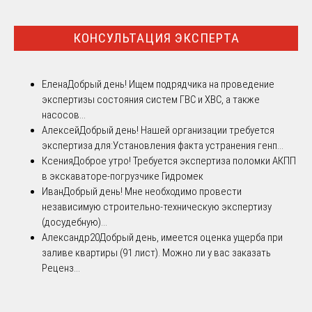
КОНСУЛЬТАЦИЯ ЭКСПЕРТА
Елена
Добрый день! Ищем подрядчика на проведение
экспертизы состояния систем ГВС и ХВС, а также
насосов...
Алексей
Добрый день! Нашей организации требуется
экспертиза для:Установления факта устранения генп...
Ксения
Доброе утро! Требуется экспертиза поломки АКПП
в экскаваторе-погрузчике Гидромек
Иван
Добрый день! Мне необходимо провести
независимую строительно-техническую экспертизу
(досудебную)...
Александр20
Добрый день, имеется оценка ущерба при
заливе квартиры (91 лист). Можно ли у вас заказать
Реценз...