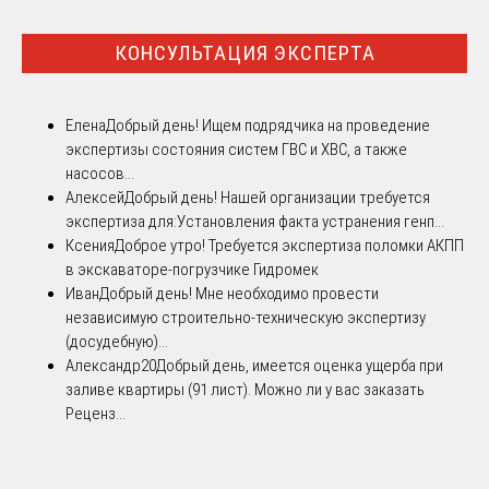
КОНСУЛЬТАЦИЯ ЭКСПЕРТА
Елена
Добрый день! Ищем подрядчика на проведение
экспертизы состояния систем ГВС и ХВС, а также
насосов...
Алексей
Добрый день! Нашей организации требуется
экспертиза для:Установления факта устранения генп...
Ксения
Доброе утро! Требуется экспертиза поломки АКПП
в экскаваторе-погрузчике Гидромек
Иван
Добрый день! Мне необходимо провести
независимую строительно-техническую экспертизу
(досудебную)...
Александр20
Добрый день, имеется оценка ущерба при
заливе квартиры (91 лист). Можно ли у вас заказать
Реценз...