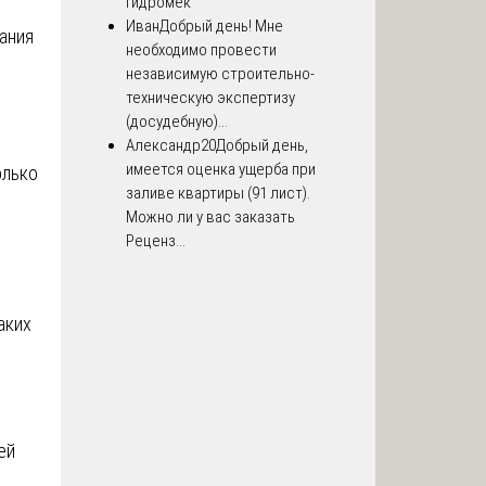
Гидромек
Иван
Добрый день! Мне
ания
необходимо провести
независимую строительно-
техническую экспертизу
(досудебную)...
Александр20
Добрый день,
имеется оценка ущерба при
олько
заливе квартиры (91 лист).
Можно ли у вас заказать
Реценз...
аких
ей