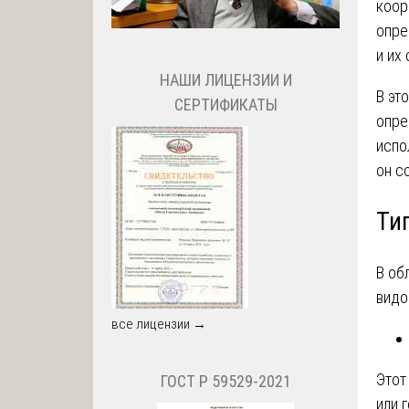
коор
опре
и их
НАШИ ЛИЦЕНЗИИ И
В эт
СЕРТИФИКАТЫ
опре
испо
он с
Ти
В об
видов
все лицензии →
Этот
ГОСТ Р 59529-2021
или 