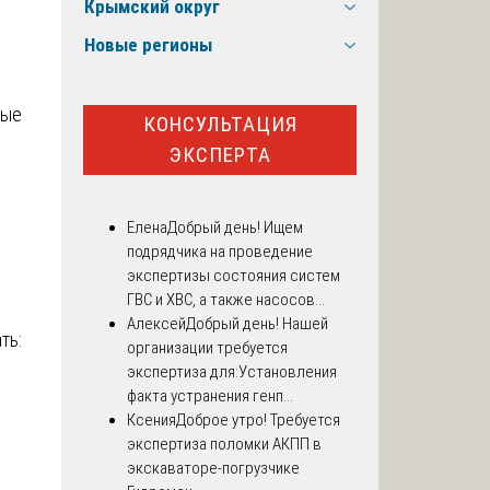
Крымский округ
Новые регионы
рые
КОНСУЛЬТАЦИЯ
ЭКСПЕРТА
Елена
Добрый день! Ищем
подрядчика на проведение
экспертизы состояния систем
ГВС и ХВС, а также насосов...
Алексей
Добрый день! Нашей
ть:
организации требуется
экспертиза для:Установления
факта устранения генп...
Ксения
Доброе утро! Требуется
экспертиза поломки АКПП в
экскаваторе-погрузчике