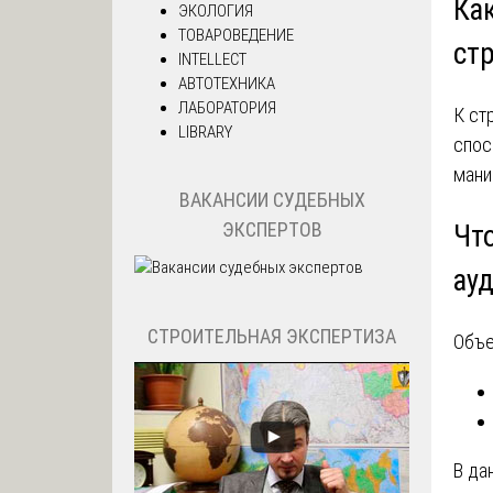
Ка
ЭКОЛОГИЯ
ТОВАРОВЕДЕНИЕ
ст
INTELLECT
АВТОТЕХНИКА
ЛАБОРАТОРИЯ
К ст
LIBRARY
спос
мани
ВАКАНСИИ СУДЕБНЫХ
ЭКСПЕРТОВ
Чт
ау
СТРОИТЕЛЬНАЯ ЭКСПЕРТИЗА
Объе
В да