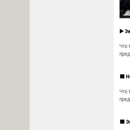
▶️ Э
Что 
пред
🟥 Н
Что 
пред
🟥 Э