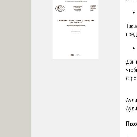
Така
пред
Данн
чтоб
стро
На
Ауди
Ауди
по
Пох
за