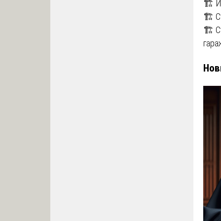
🏗️ 
🏗️ 
🏗️ 
гара
Нов