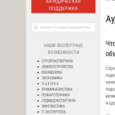
ЮРИДИЧЕСКАЯ
ПОДДЕРЖКА
Ау
Что
НАШИ ЭКСПЕРТНЫЕ
ВОЗМОЖНОСТИ
об
СТРОЙЭКСПЕРТИЗА
ЗЕМЛЕУСТРОЙСТВО
Стро
ENGINEERING
ходе
ЭКОНОМИКА
каче
О Ц Е Н К А
подо
КРИМИНАЛИСТИКА
ПОЖАРОТЕХНИКА
возм
СУДМЕДЭКСПЕРТИЗА
и уд
ЛИНГВИСТИКА
IT ЭКСПЕРТИЗА