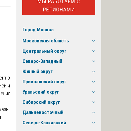
МЫ РАБОТАЕМ С
РЕГИОНАМИ
Город Москва
Московская область
Центральный округ
Северо-Западный
Южный округ
ент в
Приволжский округ
ией и
Уральский округ
дения
Сибирский округ
казы
Дальневосточный
т.
Северо-Кавказский