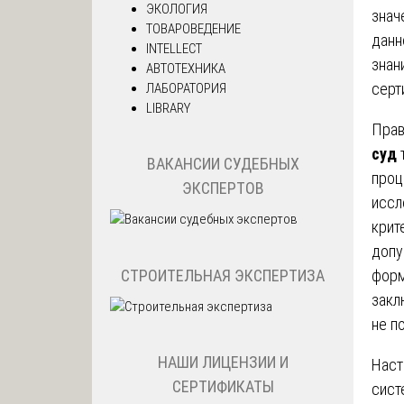
ЭКОЛОГИЯ
знач
ТОВАРОВЕДЕНИЕ
данн
INTELLECT
знан
АВТОТЕХНИКА
серт
ЛАБОРАТОРИЯ
LIBRARY
Прав
суд
т
ВАКАНСИИ СУДЕБНЫХ
проц
ЭКСПЕРТОВ
иссл
крит
допу
СТРОИТЕЛЬНАЯ ЭКСПЕРТИЗА
форм
закл
не п
НАШИ ЛИЦЕНЗИИ И
Наст
СЕРТИФИКАТЫ
сист