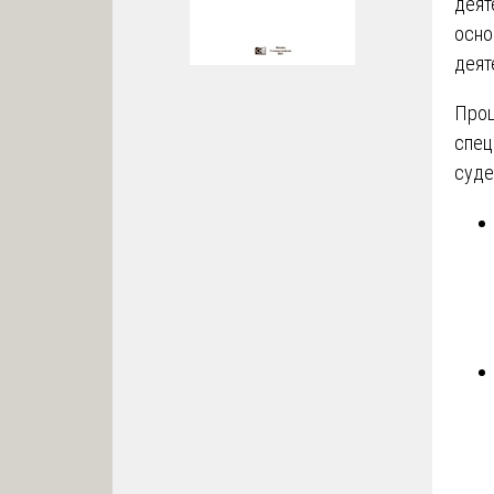
деят
осно
деят
Проц
спец
суде