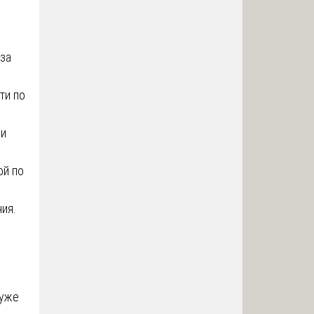
 за
ти по
 и
ой по
ия.
 уже