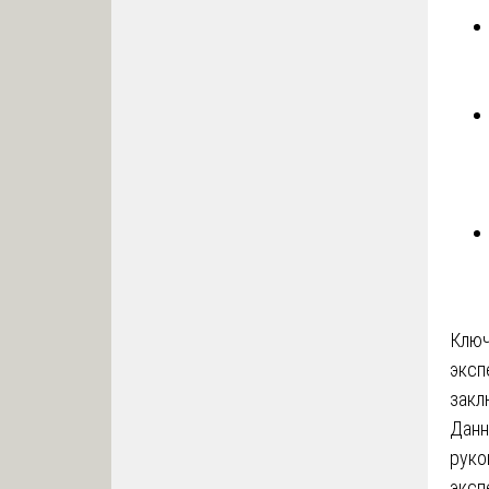
Ключ
эксп
закл
Данн
руко
эксп