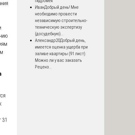
Гидромек
ания
Иван
Добрый день! Мне
необходимо провести
независимую строительно-
и
техническую экспертизу
(досудебную)...
анию
Александр20
Добрый день,
чиям
имеется оценка ущерба при
ям
заливе квартиры (91 лист).
Можно ли у вас заказать
Реценз...
в
тся
к
 31