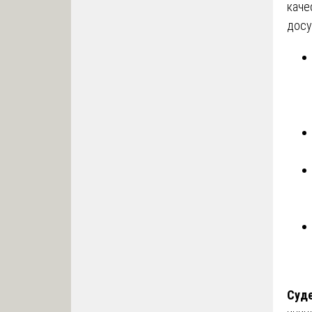
каче
досу
Суде