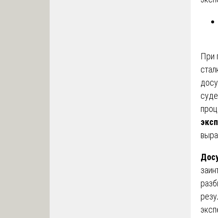
При 
стал
досу
суде
проц
эксп
выра
Досу
заин
разб
резу
эксп