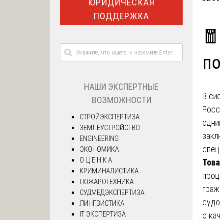
ЮРИДИЧЕСКАЯ
ПОДДЕРЖКА
🧧
по
НАШИ ЭКСПЕРТНЫЕ
В си
ВОЗМОЖНОСТИ
Росс
СТРОЙЭКСПЕРТИЗА
одни
ЗЕМЛЕУСТРОЙСТВО
закл
ENGINEERING
спец
ЭКОНОМИКА
О Ц Е Н К А
Това
КРИМИНАЛИСТИКА
проц
ПОЖАРОТЕХНИКА
граж
СУДМЕДЭКСПЕРТИЗА
судо
ЛИНГВИСТИКА
IT ЭКСПЕРТИЗА
о ка