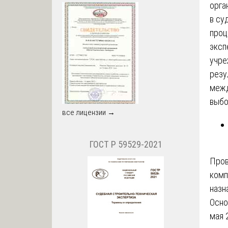
орга
в су
проц
эксп
учре
резу
межд
выбо
все лицензии →
ГОСТ Р 59529-2021
Про
комп
назн
Осно
мая 