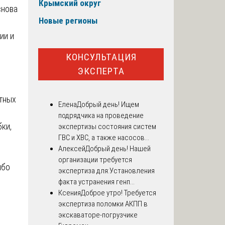
Крымский округ
снова
Новые регионы
ии и
КОНСУЛЬТАЦИЯ
ЭКСПЕРТА
тных
Елена
Добрый день! Ищем
подрядчика на проведение
ки,
экспертизы состояния систем
ГВС и ХВС, а также насосов...
Алексей
Добрый день! Нашей
организации требуется
ибо
экспертиза для:Установления
факта устранения генп...
Ксения
Доброе утро! Требуется
экспертиза поломки АКПП в
экскаваторе-погрузчике