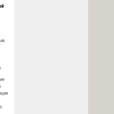
ой
ным
.
ние
о
ации.
ю