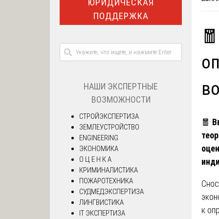
ЮРИДИЧЕСКАЯ
ПОДДЕРЖКА
🧧
оп
в
НАШИ ЭКСПЕРТНЫЕ
ВОЗМОЖНОСТИ
СТРОЙЭКСПЕРТИЗА
🧧
В
ЗЕМЛЕУСТРОЙСТВО
теор
ENGINEERING
оцен
ЭКОНОМИКА
О Ц Е Н К А
инд
КРИМИНАЛИСТИКА
ПОЖАРОТЕХНИКА
Снос
СУДМЕДЭКСПЕРТИЗА
экон
ЛИНГВИСТИКА
к оп
IT ЭКСПЕРТИЗА