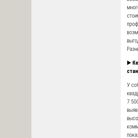
мног
стои
проф
возм
выго
Разн
▶️
Ке
стан
У со
квад
7 50
выяв
высо
комм
пока