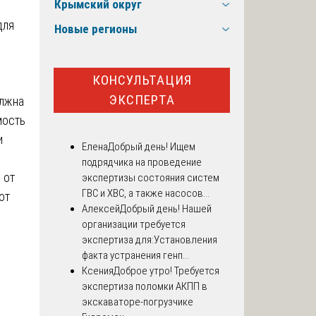
Крымский округ
для
Новые регионы
КОНСУЛЬТАЦИЯ
ЭКСПЕРТА
олжна
мость
и
Елена
Добрый день! Ищем
подрядчика на проведение
 от
экспертизы состояния систем
ГВС и ХВС, а также насосов...
от
Алексей
Добрый день! Нашей
организации требуется
экспертиза для:Установления
факта устранения генп...
Ксения
Доброе утро! Требуется
экспертиза поломки АКПП в
экскаваторе-погрузчике