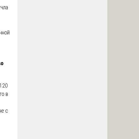
учла
нной
во
 120
го в
не с