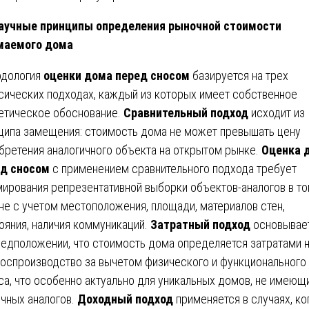
аучные принципы определения рыночной стоимости
маемого дома
дология
оценки дома перед сносом
базируется на трех
сических подходах, каждый из которых имеет собственное
етическое обоснование.
Сравнительный подход
исходит из
ципа замещения: стоимость дома не может превышать цену
бретения аналогичного объекта на открытом рынке.
Оценка 
д сносом
с применением сравнительного подхода требует
ирования репрезентативной выборки объектов-аналогов в т
не с учетом местоположения, площади, материалов стен,
ояния, наличия коммуникаций.
Затратный подход
основывае
редположении, что стоимость дома определяется затратами 
воспроизводство за вычетом физического и функционального
са, что особенно актуально для уникальных домов, не имеющ
чных аналогов.
Доходный подход
применяется в случаях, ко