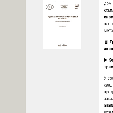
дом 
комм
сно
весо
мето
🧧
Т
эксп
▶️
Ке
тра
У со
квад
пред
зака
анал
возм