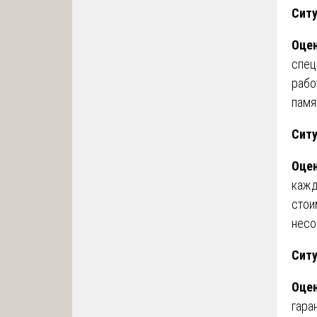
Ситу
Оцен
спец
рабо
памя
Ситу
Оцен
кажд
стои
несо
Сит
Оцен
гара