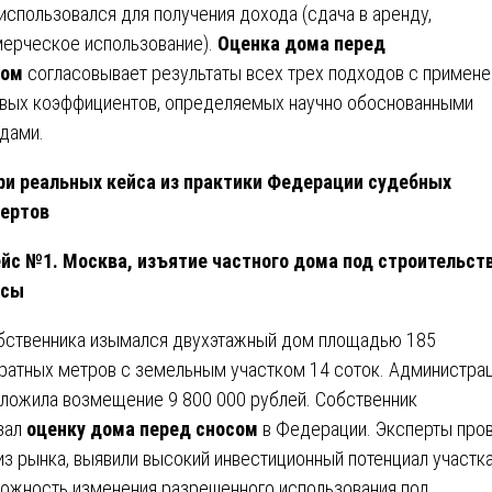
использовался для получения дохода (сдача в аренду,
ерческое использование).
Оценка дома перед
сом
согласовывает результаты всех трех подходов с примен
вых коэффициентов, определяемых научно обоснованными
дами.
ри реальных кейса из практики Федерации судебных
ертов
йс №1. Москва, изъятие частного дома под строительст
ссы
бственника изымался двухэтажный дом площадью 185
ратных метров с земельным участком 14 соток. Администра
ложила возмещение 9 800 000 рублей. Собственник
зал
оценку дома перед сносом
в Федерации. Эксперты про
из рынка, выявили высокий инвестиционный потенциал участка
ожность изменения разрешенного использования под