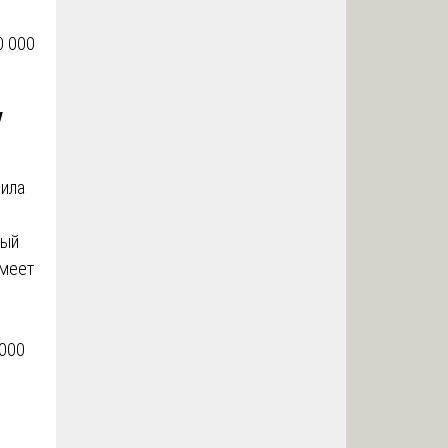
0 000
у
жила
ный
имеет
 000