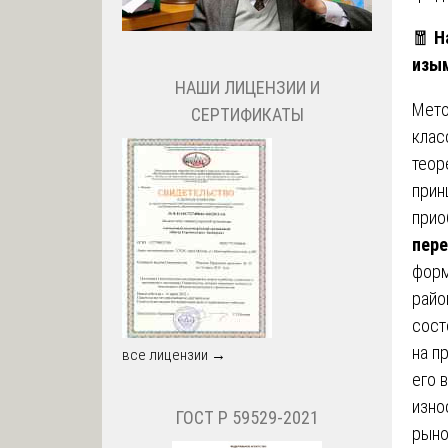
🧧
Н
изы
НАШИ ЛИЦЕНЗИИ И
Мето
СЕРТИФИКАТЫ
клас
теор
прин
прио
пере
форм
райо
сост
на п
все лицензии →
его 
изно
ГОСТ Р 59529-2021
рыно