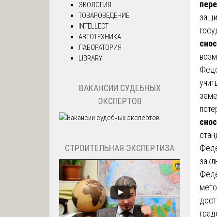
пере
ЭКОЛОГИЯ
ТОВАРОВЕДЕНИЕ
защи
INTELLECT
госу
АВТОТЕХНИКА
сно
ЛАБОРАТОРИЯ
возм
LIBRARY
Феде
учит
ВАКАНСИИ СУДЕБНЫХ
земе
ЭКСПЕРТОВ
поте
сно
стан
СТРОИТЕЛЬНАЯ ЭКСПЕРТИЗА
Феде
закл
Феде
мет
дост
град