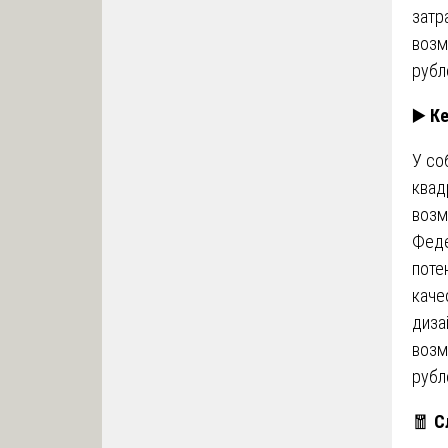
затр
возм
рубл
▶️
Ке
У со
квад
возм
Феде
поте
каче
диза
возм
рубл
🧧
С