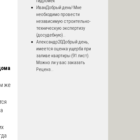
Гидромек
Иван
Добрый день! Мне
необходимо провести
независимую строительно-
техническую экспертизу
(досудебную)...
Александр20
Добрый день,
имеется оценка ущерба при
заливе квартиры (91 лист).
Можно ли у вас заказать
дома
Реценз...
ом же
тся
на
их
гда