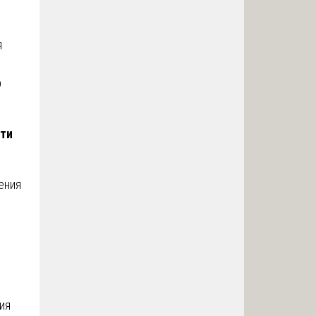
я
р
сти
ения
ия